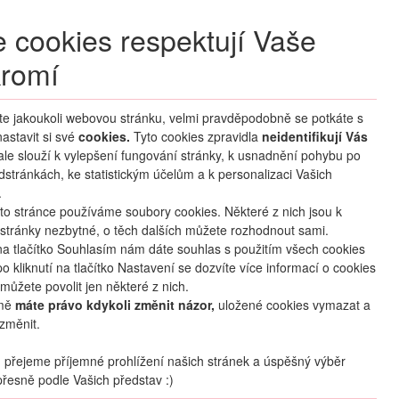
+420 270 007 007
denně 8 – 21 hod.
 cookies respektují Vaše
Přihlášení
romí
M CLUB
ČASTÉ DOTAZY
O NÁS
íte jakoukoli webovou stránku, velmi pravděpodobně se potkáte s
astavit si své
cookies.
HLEDAT ZÁJEZDY
Tyto cookies zpravidla
neidentifikují Vás
 ale slouží k vylepšení fungování stránky, k usnadnění pohybu po
dstránkách, ke statistickým účelům a k personalizaci Vašich
.
to stránce používáme soubory cookies. Některé z nich jsou k
stránky nezbytné, o těch dalších můžete rozhodnout sami.
na tlačítko Souhlasím nám dáte souhlas s použitím všech cookies
o kliknutí na tlačítko Nastavení se dozvíte více informací o cookies
mapa
oblíbené
sdílet
můžete povolit jen některé z nich.
mě
máte právo kdykoli změnit názor,
uložené cookies vymazat a
změnit.
Počet osob
2
dospělí
+
0
dětí
přejeme příjemné prohlížení našich stránek a úspěšný výběr
řesně podle Vašich představ :)