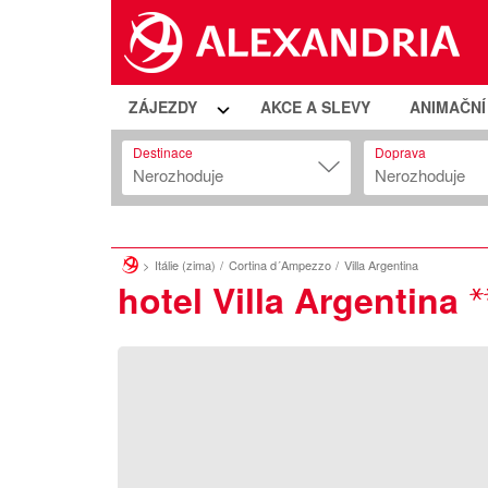
ZÁJEZDY
AKCE A SLEVY
ANIMAČN
Destinace
Doprava
Nerozhoduje
Nerozhoduje
Itálie (zima)
Cortina d´Ampezzo
Villa Argentina
hotel Villa Argentina