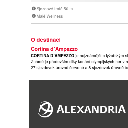
Sjezdové tratě 50 m
Malé Wellness
O destinaci
Cortina d´Ampezzo
CORTINA D´AMPEZZO
je nejznámějším lyžařským s
Známé je především díky konání olympijských her v 
27 sjezdovek úrovně červené a 8 sjezdovek úrovně č
dalším velkým pozitivem lyžařské oblasti. Orientace
slunci. Oblast Cortina je obklopena nádhernými hřeben
lyžování zde naleznou téměř 140 km sjezdovek v někol
vyzkoušení si olympijských tratí, dalšími vhodnými stře
Misurina, Guatgné-Mietres a další. Středisko se nachá
napojená na Sella Rondu.
Orientační ceny šestidenních skipasů:
Cortina d´Am
Dolomiti Superski
(platí pro lyžování ve střediscíc
d'Ampezzo, Alta Badia, Val Gardena/Alpe di Siusi, Va
Isarco, Tre Valli a Civetta) – dítě 222 - 261 EUR, do