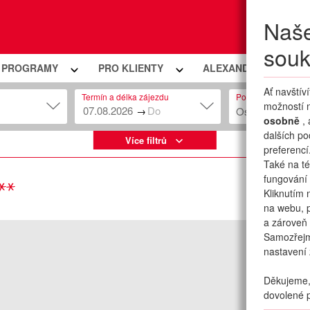
Naše
Moje
souk
Í PROGRAMY
PRO KLIENTY
ALEXANDRIA PREMIU
Ať navštív
Termín a délka zájezdu
Počet osob
možností n
→
Osob: 2 + 0
osobně
,
dalších po
Více filtrů
preferencí
Také na té
fungování 
Kliknutím 
na webu, p
a zároveň 
Samozřej
nastavení 
Děkujeme, 
dovolené p