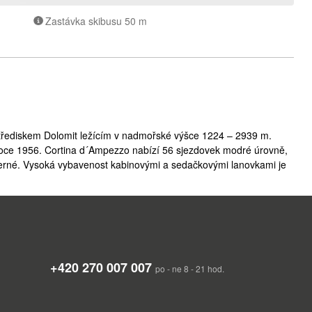
Zastávka skibusu 50 m
třediskem Dolomit ležícím v nadmořské výšce 1224 – 2939 m.
roce 1956. Cortina d´Ampezzo nabízí 56 sjezdovek modré úrovně,
erné. Vysoká vybavenost kabinovými a sedačkovými lanovkami je
 svahů na všechny světové strany umožňuje celodenní lyžování na
y Dolomit jako jsou Tofana, Monte Cristallo a Sorapis. Milovníci
ika střediscích. Ve středisku Pocol-Tofana se nabízí možnost
disky pro skvělé lyžování jsou střediska Faloria-Cristallo,
zí v blízkosti střediska Alta Badia a Marmolada/Arabba, která jsou
+420 270 007 007
pezzo
dítě 206 - 243 EUR, dospělá osoba 295 - 347 EUR.
po - ne 8 - 21 hod.
h Arabba-Marmolada, Kronplatz, Val di Fiemme/Obereggen, Cortina
l di Fassa/Carezza, San Martino di Castrozza-Passo Rolle, Valle
spělá osoba 317 - 373 EUR.