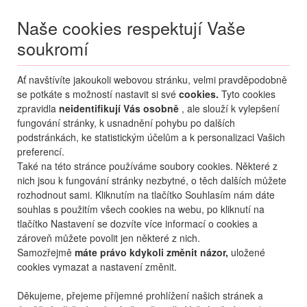
Naše cookies respektují Vaše
soukromí
Menu
Ať navštívíte jakoukoli webovou stránku, velmi pravděpodobně
Moje
Přihlášení
se potkáte s možností nastavit si své
cookies.
Tyto cookies
zpravidla
neidentifikují Vás osobně
, ale slouží k vylepšení
Destinace nerozhoduje
fungování stránky, k usnadnění pohybu po dalších
09.08.
-
...
•
2 osoby
podstránkách, ke statistickým účelům a k personalizaci Vašich
preferencí.
Itálie (zima)
Cortina d´Ampezzo
Grand hotel Misurina
Také na této stránce používáme soubory cookies. Některé z
Grand hotel Misurina
nich jsou k fungování stránky nezbytné, o těch dalších můžete
rozhodnout sami. Kliknutím na tlačítko Souhlasím nám dáte
mapa
oblíbené
sdílet
souhlas s použitím všech cookies na webu, po kliknutí na
tlačítko Nastavení se dozvíte více informací o cookies a
zároveň můžete povolit jen některé z nich.
Samozřejmě
máte právo kdykoli změnit názor,
uložené
cookies vymazat a nastavení změnit.
Děkujeme, přejeme příjemné prohlížení našich stránek a