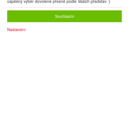
úspěšný výběr dovolené přesně podle Vašich představ :)
Souhlasím
Nastavení
2 děti do 12 let ZDARMA nebo za zvýhodněnou cenu
Sjezdové tratě 600 m
Zastávka skibusu 50 m
Vnitřní bazén
Příjemné SPA
Vhodné pro rodiny
Termín
04.12
. –
07.12.2026
(
4
dny
/
3
noci
)
Doprava
Vlastní