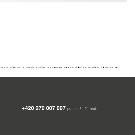
ncie Kilikie a obávaným centrem starověkých pirátů. V roce 37
lavné egyptské královně Kleopatře. Ve středověku se Alanya stala
hází i pevnost, ležící na útesu, vybíhajícím hluboko do moře. Dnes
mi zahradami a živým přístavem centrem společenského života.
+420 270 007 007
po - ne 8 - 21 hod.