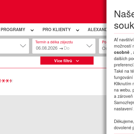
Naše
Moje
souk
Í PROGRAMY
PRO KLIENTY
ALEXANDRIA PREMIU
Ať navštív
Termín a délka zájezdu
Počet osob
možností n
→
Osob: 2 + 0
osobně
,
dalších po
Více filtrů
preferencí
Také na té
fungování 
Kliknutím 
na webu, p
a zároveň 
Samozřej
nastavení 
Děkujeme, 
dovolené p