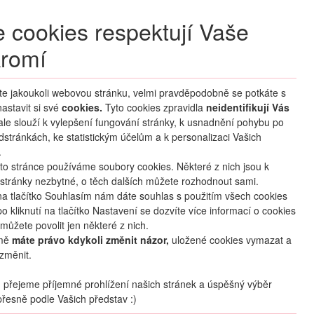
+420 270 007 007
denně 8 – 21 hod.
 cookies respektují Vaše
Přihlášení
romí
M CLUB
ČASTÉ DOTAZY
O NÁS
íte jakoukoli webovou stránku, velmi pravděpodobně se potkáte s
astavit si své
cookies.
HLEDAT ZÁJEZDY
Tyto cookies zpravidla
neidentifikují Vás
 ale slouží k vylepšení fungování stránky, k usnadnění pohybu po
dstránkách, ke statistickým účelům a k personalizaci Vašich
.
to stránce používáme soubory cookies. Některé z nich jsou k
stránky nezbytné, o těch dalších můžete rozhodnout sami.
na tlačítko Souhlasím nám dáte souhlas s použitím všech cookies
o kliknutí na tlačítko Nastavení se dozvíte více informací o cookies
mapa
oblíbené
sdílet
můžete povolit jen některé z nich.
mě
máte právo kdykoli změnit názor,
uložené cookies vymazat a
změnit.
Počet osob
2
dospělí
+
0
dětí
přejeme příjemné prohlížení našich stránek a úspěšný výběr
řesně podle Vašich představ :)