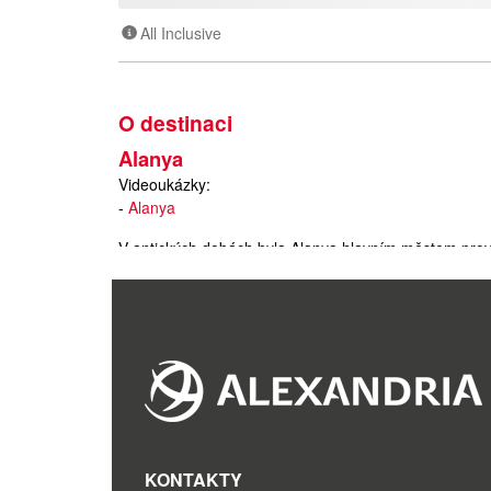
All Inclusive
O destinaci
Alanya
Videoukázky:
-
Alanya
V antických dobách byla Alanya hlavním městem provi
př.n.l. daroval Marcus Antonius město své milence, s
letní rezidencí seldžuckých vládců, z jejichž doby poc
je Alanya známá svými nekonečnými plážemi, ovocný
Turecko
Turecko
KONTAKTY