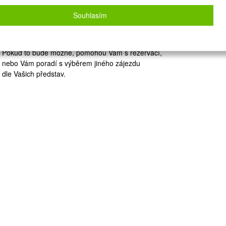
Zvolený zájezd nelze on-line nacenit a
rezervovat.
Souhlasím
Zanechte nám své údaje
a naše operátorky Vás budou kontaktovat.
Pokud to bude možné, pomohou Vám s rezervací,
nebo Vám poradí s výběrem jiného zájezdu
dle Vašich představ.