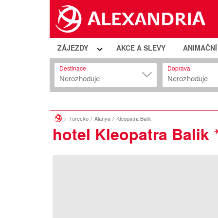
ZÁJEZDY
AKCE A SLEVY
ANIMAČN
Destinace
Doprava
Nerozhoduje
Nerozhoduje
Turecko
Alanya
Kleopatra Balik
hotel Kleopatra Balik