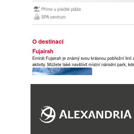
Přímo u písčité pláže
SPA centrum
O destinaci
Fujairah
Emirát Fujairah je známý svou krásnou pobřežní linií
aktivity. Můžete také navštívit místní národní park, kd
S.A. Emiráty
S.A. Emiráty
Poloha
:
Spojené arabské emiráty (SAE) se nacházejí v jihový
Arábie z jihozápadu, Katar ze západu a Omán z vých