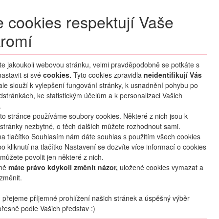
+420 270 007 007
denně 8 – 21 hod.
 cookies respektují Vaše
Přihlášení
romí
M CLUB
ČASTÉ DOTAZY
O NÁS
íte jakoukoli webovou stránku, velmi pravděpodobně se potkáte s
astavit si své
cookies.
HLEDAT ZÁJEZDY
Tyto cookies zpravidla
neidentifikují Vás
 ale slouží k vylepšení fungování stránky, k usnadnění pohybu po
dstránkách, ke statistickým účelům a k personalizaci Vašich
.
to stránce používáme soubory cookies. Některé z nich jsou k
stránky nezbytné, o těch dalších můžete rozhodnout sami.
na tlačítko Souhlasím nám dáte souhlas s použitím všech cookies
o kliknutí na tlačítko Nastavení se dozvíte více informací o cookies
mapa
oblíbené
sdílet
můžete povolit jen některé z nich.
mě
máte právo kdykoli změnit názor,
uložené cookies vymazat a
změnit.
Počet osob
2
dospělí
+
0
dětí
přejeme příjemné prohlížení našich stránek a úspěšný výběr
řesně podle Vašich představ :)