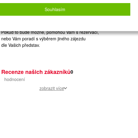
Zvolený zájezd nelze on-line nacenit a
rezervovat.
Souhlasím
Zanechte nám své údaje
a naše operátorky Vás budou kontaktovat.
Pokud to bude možné, pomohou Vám s rezervací,
nebo Vám poradí s výběrem jiného zájezdu
dle Vašich představ.
Recenze našich zákazníků
0
hodnocení
zobrazit více