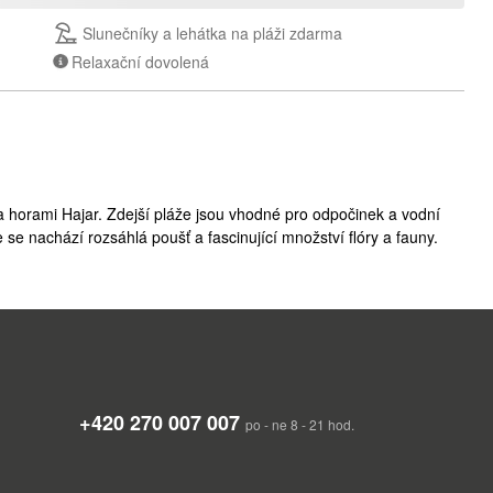
Slunečníky a lehátka na pláži zdarma
Relaxační dovolená
 a horami Hajar. Zdejší pláže jsou vhodné pro odpočinek a vodní
e se nachází rozsáhlá poušť a fascinující množství flóry a fauny.
+420 270 007 007
po - ne 8 - 21 hod.
chodní části Arabského poloostrova, jejich sousedy jsou Saúdská
odu. Západní pobřeží omývají břehy vody Perského zálivu a na