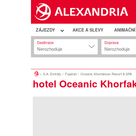
ZÁJEZDY
AKCE A SLEVY
ANIMAČN
Destinace
Doprava
Nerozhoduje
Nerozhoduje
S.A. Emiráty
Fujairah
Oceanic Khorfakkan Resort & SPA
hotel Oceanic Khorfa