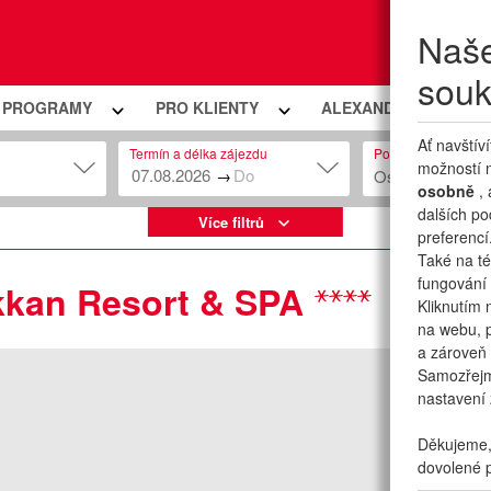
Naše
Moje
souk
Í PROGRAMY
PRO KLIENTY
ALEXANDRIA PREMIU
Ať navštív
Termín a délka zájezdu
Počet osob
možností n
→
Osob: 2 + 0
osobně
,
dalších po
Více filtrů
preferencí
Také na té
fungování 
kkan Resort & SPA
Kliknutím 
na webu, p
a zároveň 
Samozřej
nastavení 
Děkujeme, 
dovolené p