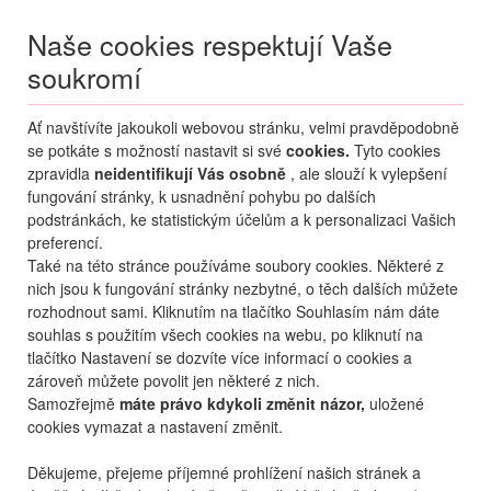
Naše cookies respektují Vaše
soukromí
Menu
Ať navštívíte jakoukoli webovou stránku, velmi pravděpodobně
Moje
Přihlášení
se potkáte s možností nastavit si své
cookies.
Tyto cookies
zpravidla
neidentifikují Vás osobně
, ale slouží k vylepšení
Destinace nerozhoduje
fungování stránky, k usnadnění pohybu po dalších
07.08.
-
...
•
2 osoby
podstránkách, ke statistickým účelům a k personalizaci Vašich
preferencí.
Albánie
Durrës
Brilliant Hotel & SPA
Také na této stránce používáme soubory cookies. Některé z
Brilliant Hotel & SPA
nich jsou k fungování stránky nezbytné, o těch dalších můžete
rozhodnout sami. Kliknutím na tlačítko Souhlasím nám dáte
mapa
oblíbené
sdílet
9
skvělé
314
hodnocení
souhlas s použitím všech cookies na webu, po kliknutí na
tlačítko Nastavení se dozvíte více informací o cookies a
zároveň můžete povolit jen některé z nich.
Samozřejmě
máte právo kdykoli změnit názor,
uložené
cookies vymazat a nastavení změnit.
Děkujeme, přejeme příjemné prohlížení našich stránek a