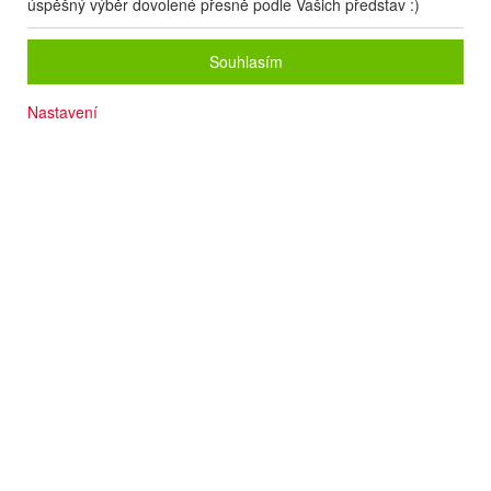
úspěšný výběr dovolené přesně podle Vašich představ :)
Souhlasím
Nastavení
Wifi
Dítě do 5 let pobyt a strava ZDARMA
Moderní design
Kvalitní služby
SPA centrum
Fitness
Termín
16.09
. –
23.09.2026
(
8
dní
/
7
nocí
)
Doprava
Letecky - Praha
Detail letu