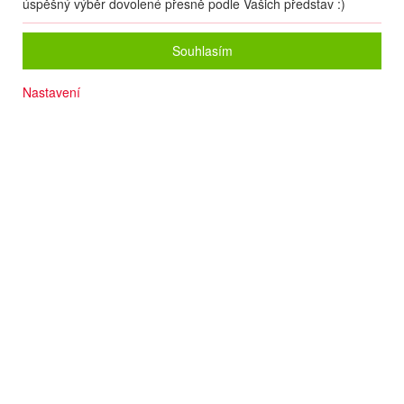
úspěšný výběr dovolené přesně podle Vašich představ :)
Souhlasím
Nastavení
Sjezdové tratě 1 500 m
Zastávka skibusu 200 m
Počet osob
2
dospělí
+
0
dětí
Zvolený zájezd nelze on-line nacenit a rezervovat.
Zanechte nám své údaje
a naše operátorky Vás budou kontaktovat.