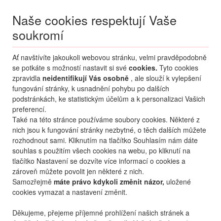
Naše cookies respektují Vaše
soukromí
Menu
Ať navštívíte jakoukoli webovou stránku, velmi pravděpodobně
Moje
Přihlášení
se potkáte s možností nastavit si své
cookies.
Tyto cookies
zpravidla
neidentifikují Vás osobně
, ale slouží k vylepšení
Destinace nerozhoduje
fungování stránky, k usnadnění pohybu po dalších
07.08.
-
...
•
2 osoby
podstránkách, ke statistickým účelům a k personalizaci Vašich
preferencí.
Itálie (zima)
Bormio
Chalet Alberti
Také na této stránce používáme soubory cookies. Některé z
apartmány a studia Chalet
nich jsou k fungování stránky nezbytné, o těch dalších můžete
Alberti
rozhodnout sami. Kliknutím na tlačítko Souhlasím nám dáte
souhlas s použitím všech cookies na webu, po kliknutí na
mapa
oblíbené
sdílet
tlačítko Nastavení se dozvíte více informací o cookies a
zároveň můžete povolit jen některé z nich.
Samozřejmě
máte právo kdykoli změnit názor,
uložené
cookies vymazat a nastavení změnit.
Děkujeme, přejeme příjemné prohlížení našich stránek a