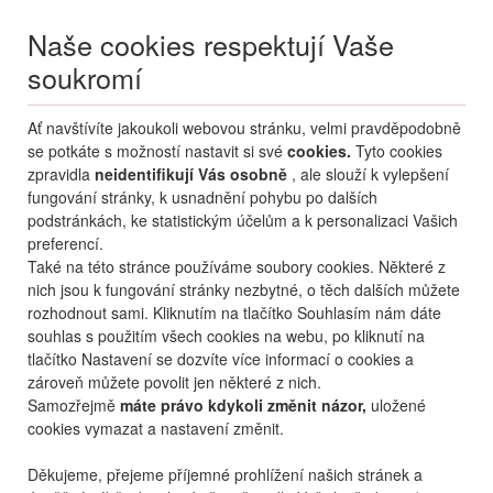
Naše cookies respektují Vaše
soukromí
Menu
Ať navštívíte jakoukoli webovou stránku, velmi pravděpodobně
Moje
Přihlášení
se potkáte s možností nastavit si své
cookies.
Tyto cookies
zpravidla
neidentifikují Vás osobně
, ale slouží k vylepšení
Destinace nerozhoduje
fungování stránky, k usnadnění pohybu po dalších
10.08.
-
...
•
2 osoby
podstránkách, ke statistickým účelům a k personalizaci Vašich
preferencí.
Itálie (zima)
Livigno
Amerikan
Také na této stránce používáme soubory cookies. Některé z
hotel Amerikan
nich jsou k fungování stránky nezbytné, o těch dalších můžete
rozhodnout sami. Kliknutím na tlačítko Souhlasím nám dáte
mapa
oblíbené
sdílet
souhlas s použitím všech cookies na webu, po kliknutí na
tlačítko Nastavení se dozvíte více informací o cookies a
zároveň můžete povolit jen některé z nich.
Samozřejmě
máte právo kdykoli změnit názor,
uložené
cookies vymazat a nastavení změnit.
Děkujeme, přejeme příjemné prohlížení našich stránek a