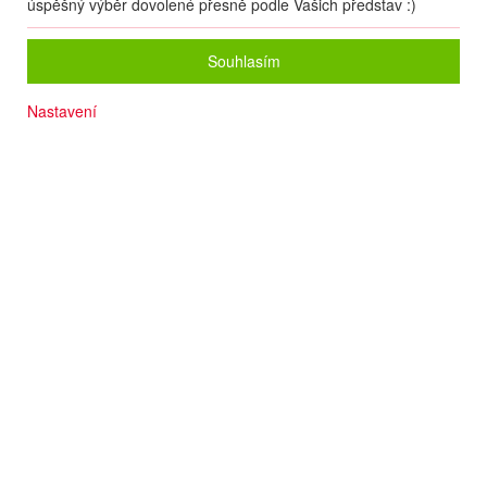
úspěšný výběr dovolené přesně podle Vašich představ :)
Souhlasím
Nastavení
Sjezdové tratě 200 m
Zastávka skibusu
Bazén v ceně
Sauna
Termín
28.11
. –
05.12.2026
(
8
dní
/
7
nocí
)
Doprava
Vlastní
Počet osob
2
dospělí
+
0
dětí