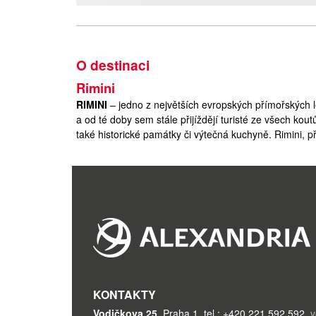
O destinaci
Rimini
RIMINI
– jedno z největších evropských přímořských le
a od té doby sem stále přijíždějí turisté ze všech kou
také historické památky či výtečná kuchyně. Rimini, př
pobřeží Jaderského moře. Od Benátek ho dělí 195 k
místo velkého historického významu, dalším tipem na 
se z Rimini přes Riccione až k letovisku Cattollica ro
Rimini je oblastí vhodnou jak pro ty, co chtějí klidnou
pobaví ve společnosti či užijí nákupy a sportování. V
Rimini
KONTAKTY
Vodičkova 25
,
Praha 1
,
tel.: +420 221 592 592
,
v