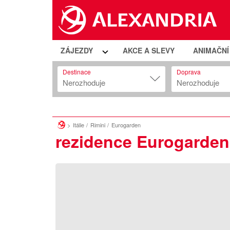
ZÁJEZDY
AKCE A SLEVY
ANIMAČN
Destinace
Doprava
Nerozhoduje
Nerozhoduje
Itálie
Rimini
Eurogarden
rezidence Eurogarden