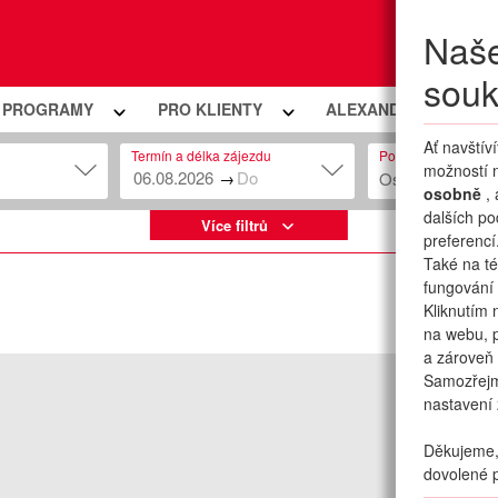
Naše
Moje
souk
Í PROGRAMY
PRO KLIENTY
ALEXANDRIA PREMIU
Ať navštív
Termín a délka zájezdu
Počet osob
možností n
→
Osob: 2 + 0
osobně
,
dalších po
Více filtrů
preferencí
Také na té
fungování 
Kliknutím 
na webu, p
a zároveň 
Samozřej
nastavení 
Děkujeme, 
dovolené p