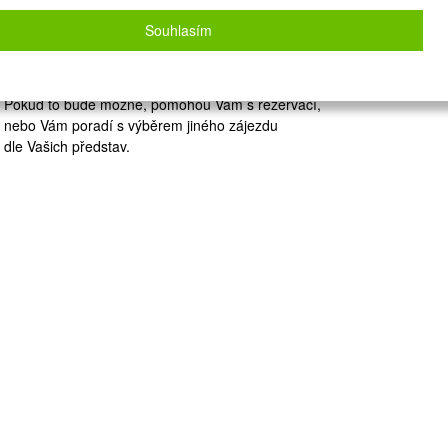
Zvolený zájezd nelze on-line nacenit a
rezervovat.
Souhlasím
Zanechte nám své údaje
a naše operátorky Vás budou kontaktovat.
Pokud to bude možné, pomohou Vám s rezervací,
nebo Vám poradí s výběrem jiného zájezdu
dle Vašich představ.