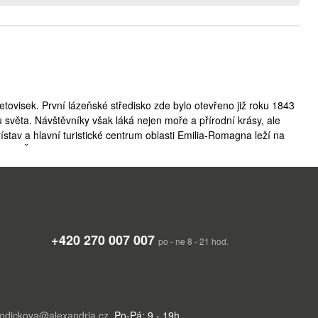
tovisek. První lázeňské středisko zde bylo otevřeno již roku 1843
tů světa. Návštěvníky však láká nejen moře a přírodní krásy, ale
ístav a hlavní turistické centrum oblasti Emilia-Romagna leží na
m, od Říma je to 345 km. Pouhých 55 km je vzdálena Ravenna,
výlet je návštěva Ferrary či Bologni. Podél pobřežní komunikace
zkládají komplexy hotelů a rezidencí, restaurací, barů a obchodů.
 dovolenou s romantickými procházkami, tak i pro ty, kteří se rádi
zdálenost z ČR (hraniční přechod Dolní Dvořiště) je 880 km.
+420 270 007 007
po - ne 8 - 21 hod.
odickova@alexandria.cz
,
Po-Pá: 9 - 19h