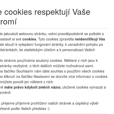
+420 270 007 007
denně 8 – 21 hod.
 cookies respektují Vaše
Přihlášení
romí
M CLUB
ČASTÉ DOTAZY
O NÁS
íte jakoukoli webovou stránku, velmi pravděpodobně se potkáte s
astavit si své
cookies.
HLEDAT ZÁJEZDY
Tyto cookies zpravidla
neidentifikují Vás
 ale slouží k vylepšení fungování stránky, k usnadnění pohybu po
dstránkách, ke statistickým účelům a k personalizaci Vašich
.
to stránce používáme soubory cookies. Některé z nich jsou k
stránky nezbytné, o těch dalších můžete rozhodnout sami.
na tlačítko Souhlasím nám dáte souhlas s použitím všech cookies
o kliknutí na tlačítko Nastavení se dozvíte více informací o cookies
mapa
oblíbené
sdílet
můžete povolit jen některé z nich.
mě
máte právo kdykoli změnit názor,
uložené cookies vymazat a
změnit.
Počet osob
2
dospělí
+
0
dětí
přejeme příjemné prohlížení našich stránek a úspěšný výběr
řesně podle Vašich představ :)