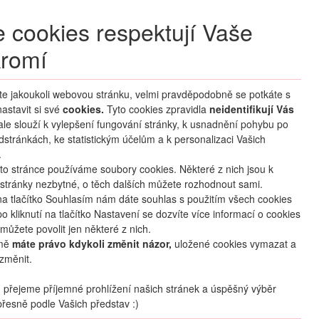
+420 270 007 007
denně 8 – 21 hod.
 cookies respektují Vaše
Přihlášení
romí
M CLUB
ČASTÉ DOTAZY
O NÁS
íte jakoukoli webovou stránku, velmi pravděpodobně se potkáte s
astavit si své
cookies.
HLEDAT ZÁJEZDY
Tyto cookies zpravidla
neidentifikují Vás
 ale slouží k vylepšení fungování stránky, k usnadnění pohybu po
dstránkách, ke statistickým účelům a k personalizaci Vašich
.
to stránce používáme soubory cookies. Některé z nich jsou k
stránky nezbytné, o těch dalších můžete rozhodnout sami.
na tlačítko Souhlasím nám dáte souhlas s použitím všech cookies
o kliknutí na tlačítko Nastavení se dozvíte více informací o cookies
mapa
oblíbené
sdílet
můžete povolit jen některé z nich.
mě
máte právo kdykoli změnit názor,
uložené cookies vymazat a
změnit.
Termín
21.08
. –
28.08.2026
(
8
dní
/
7
nocí
)
přejeme příjemné prohlížení našich stránek a úspěšný výběr
řesně podle Vašich představ :)
Doprava