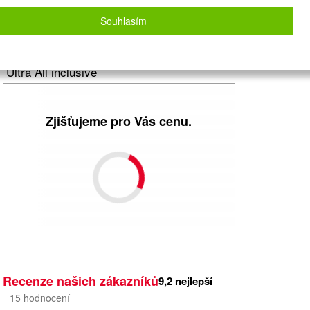
Letecky - Praha
Detail letu
Souhlasím
Počet osob
2
dospělí
+
0
dětí
Strava
Ultra All inclusive
Zjišťujeme pro Vás cenu.
Recenze našich zákazníků
9,2
nejlepší
15
hodnocení