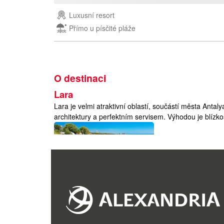
Luxusní resort
Přímo u písčité pláže
O destinaci
Lara
Lara je velmi atraktivní oblastí, součástí města Antal
architektury a perfektním servisem. Výhodou je blízkos
Turecko
Turecko
Poloha
:
Turecko se rozkládá na Balkánském poloostrově a jih