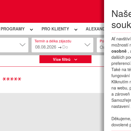
Naše
Moje
souk
Í PROGRAMY
PRO KLIENTY
ALEXANDRIA PREMIU
Ať navštív
Termín a délka zájezdu
Počet osob
možností n
→
Osob: 2 + 0
osobně
,
dalších po
Více filtrů
preferencí
Také na té
fungování 
Kliknutím 
na webu, p
a zároveň 
Samozřej
nastavení 
Děkujeme, 
dovolené p