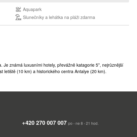
Aquapark
Slunečníky a lehátka na pláži zdarma
ya. Je známá luxusními hotely, převážně katagorie 5*, nejrůznější
t letiště (10 km) a historického centra Antalye (20 km).
+420 270 007 007
po - ne 8 - 21 hod.
ozápadní Asii na poloostrově Malá Asie, zvaném také Anatolie.