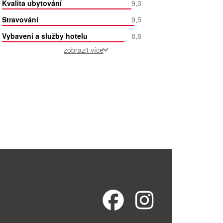
Kvalita ubytování
9,3
Stravování
9,5
Vybavení a služby hotelu
8,8
zobrazit více