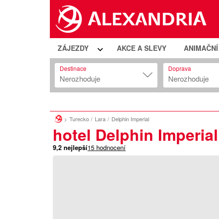
ZÁJEZDY
AKCE A SLEVY
ANIMAČN
Destinace
Doprava
Nerozhoduje
Nerozhoduje
Turecko
Lara
Delphin Imperial
hotel Delphin Imperial
9,2
nejlepší
15
hodnocení