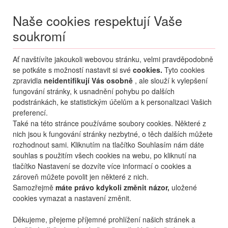
Naše cookies respektují Vaše
soukromí
Menu
Ať navštívíte jakoukoli webovou stránku, velmi pravděpodobně
Moje
Přihlášení
se potkáte s možností nastavit si své
cookies.
Tyto cookies
zpravidla
neidentifikují Vás osobně
, ale slouží k vylepšení
Destinace nerozhoduje
fungování stránky, k usnadnění pohybu po dalších
01.01.
-
31.12.
•
2 osoby
podstránkách, ke statistickým účelům a k personalizaci Vašich
preferencí.
Od nejoblíbenějšího
Od nejlevnějšího
Od nejdražšího
Také na této stránce používáme soubory cookies. Některé z
nich jsou k fungování stránky nezbytné, o těch dalších můžete
Od nejbližšího termínu
rozhodnout sami. Kliknutím na tlačítko Souhlasím nám dáte
souhlas s použitím všech cookies na webu, po kliknutí na
Probíhá vyhledávání
tlačítko Nastavení se dozvíte více informací o cookies a
zároveň můžete povolit jen některé z nich.
Samozřejmě
máte právo kdykoli změnit názor,
uložené
cookies vymazat a nastavení změnit.
Děkujeme, přejeme příjemné prohlížení našich stránek a