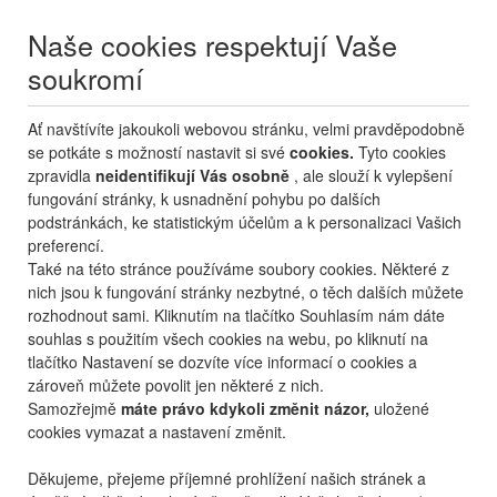
Naše cookies respektují Vaše
soukromí
Menu
Ať navštívíte jakoukoli webovou stránku, velmi pravděpodobně
Moje
Přihlášení
se potkáte s možností nastavit si své
cookies.
Tyto cookies
zpravidla
neidentifikují Vás osobně
, ale slouží k vylepšení
Destinace nerozhoduje
fungování stránky, k usnadnění pohybu po dalších
01.01.
-
31.12.
•
2 osoby
podstránkách, ke statistickým účelům a k personalizaci Vašich
preferencí.
Od nejoblíbenějšího
Od nejlevnějšího
Od nejdražšího
Také na této stránce používáme soubory cookies. Některé z
nich jsou k fungování stránky nezbytné, o těch dalších můžete
Od nejbližšího termínu
rozhodnout sami. Kliknutím na tlačítko Souhlasím nám dáte
souhlas s použitím všech cookies na webu, po kliknutí na
Probíhá vyhledávání
tlačítko Nastavení se dozvíte více informací o cookies a
zároveň můžete povolit jen některé z nich.
Samozřejmě
máte právo kdykoli změnit názor,
uložené
cookies vymazat a nastavení změnit.
Děkujeme, přejeme příjemné prohlížení našich stránek a