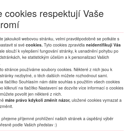
+420 270 007 007
denně 8 – 21 hod.
 cookies respektují Vaše
Přihlášení
romí
M CLUB
ČASTÉ DOTAZY
O NÁS
íte jakoukoli webovou stránku, velmi pravděpodobně se potkáte s
astavit si své
cookies.
HLEDAT ZÁJEZDY
Tyto cookies zpravidla
neidentifikují Vás
 ale slouží k vylepšení fungování stránky, k usnadnění pohybu po
dstránkách, ke statistickým účelům a k personalizaci Vašich
.
to stránce používáme soubory cookies. Některé z nich jsou k
stránky nezbytné, o těch dalších můžete rozhodnout sami.
na tlačítko Souhlasím nám dáte souhlas s použitím všech cookies
o kliknutí na tlačítko Nastavení se dozvíte více informací o cookies
můžete povolit jen některé z nich.
mě
máte právo kdykoli změnit názor,
uložené cookies vymazat a
změnit.
přejeme příjemné prohlížení našich stránek a úspěšný výběr
řesně podle Vašich představ :)