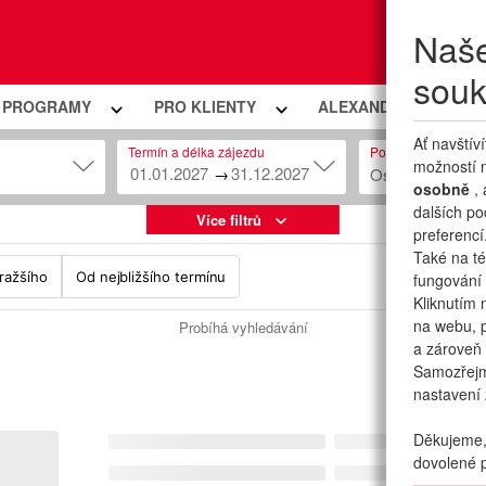
Naše
Moje
souk
Í PROGRAMY
PRO KLIENTY
ALEXANDRIA PREMIU
Ať navštív
Termín a délka zájezdu
Počet osob
možností n
→
Osob: 2 + 0
osobně
,
dalších po
Více filtrů
preferencí
Také na té
ražšího
Od nejbližšího termínu
fungování 
Kliknutím 
na webu, p
Probíhá vyhledávání
a zároveň 
Samozřej
nastavení 
Děkujeme, 
dovolené p