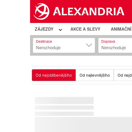
ZÁJEZDY
AKCE A SLEVY
ANIMAČN
Destinace
Doprava
Nerozhoduje
Nerozhoduje
Od nejoblíbenějšího
Od nejlevnějšího
Od nejd