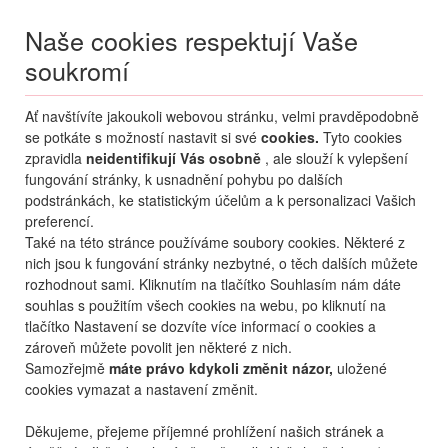
Naše cookies respektují Vaše
soukromí
Menu
Ať navštívíte jakoukoli webovou stránku, velmi pravděpodobně
Moje
Přihlášení
se potkáte s možností nastavit si své
cookies.
Tyto cookies
zpravidla
neidentifikují Vás osobně
, ale slouží k vylepšení
Destinace nerozhoduje
fungování stránky, k usnadnění pohybu po dalších
09.08.
-
...
•
2 osoby
podstránkách, ke statistickým účelům a k personalizaci Vašich
preferencí.
Od nejoblíbenějšího
Od nejlevnějšího
Od nejdražšího
Také na této stránce používáme soubory cookies. Některé z
nich jsou k fungování stránky nezbytné, o těch dalších můžete
Od nejbližšího termínu
rozhodnout sami. Kliknutím na tlačítko Souhlasím nám dáte
souhlas s použitím všech cookies na webu, po kliknutí na
Probíhá vyhledávání
tlačítko Nastavení se dozvíte více informací o cookies a
zároveň můžete povolit jen některé z nich.
Samozřejmě
máte právo kdykoli změnit názor,
uložené
cookies vymazat a nastavení změnit.
Děkujeme, přejeme příjemné prohlížení našich stránek a