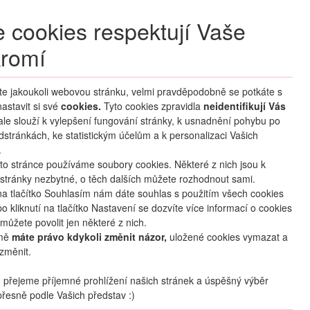
+420 270 007 007
denně 8 – 21 hod.
 cookies respektují Vaše
Přihlášení
romí
M CLUB
ČASTÉ DOTAZY
O NÁS
íte jakoukoli webovou stránku, velmi pravděpodobně se potkáte s
astavit si své
cookies.
HLEDAT ZÁJEZDY
Tyto cookies zpravidla
neidentifikují Vás
 ale slouží k vylepšení fungování stránky, k usnadnění pohybu po
dstránkách, ke statistickým účelům a k personalizaci Vašich
.
to stránce používáme soubory cookies. Některé z nich jsou k
stránky nezbytné, o těch dalších můžete rozhodnout sami.
na tlačítko Souhlasím nám dáte souhlas s použitím všech cookies
o kliknutí na tlačítko Nastavení se dozvíte více informací o cookies
můžete povolit jen některé z nich.
mě
máte právo kdykoli změnit názor,
uložené cookies vymazat a
změnit.
přejeme příjemné prohlížení našich stránek a úspěšný výběr
řesně podle Vašich představ :)