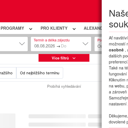
Naše
Moje
souk
Í PROGRAMY
PRO KLIENTY
ALEXANDRIA PREMIU
Ať navštív
Termín a délka zájezdu
Počet osob
možností n
→
Osob: 2 + 0
osobně
,
dalších po
Více filtrů
preferencí
Také na té
ražšího
Od nejbližšího termínu
fungování 
Kliknutím 
na webu, p
Probíhá vyhledávání
a zároveň 
Samozřej
nastavení 
Děkujeme, 
dovolené p