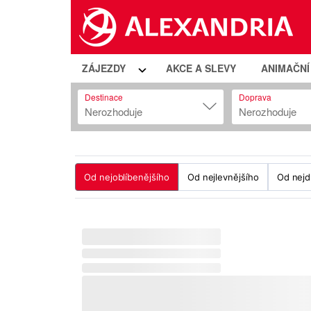
ZÁJEZDY
AKCE A SLEVY
ANIMAČN
Destinace
Doprava
Nerozhoduje
Nerozhoduje
Od nejoblíbenějšího
Od nejlevnějšího
Od nejd