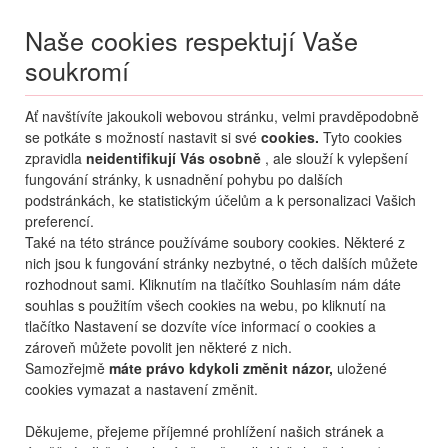
Naše cookies respektují Vaše
soukromí
Menu
Ať navštívíte jakoukoli webovou stránku, velmi pravděpodobně
Moje
Přihlášení
se potkáte s možností nastavit si své
cookies.
Tyto cookies
zpravidla
neidentifikují Vás osobně
, ale slouží k vylepšení
Destinace nerozhoduje
fungování stránky, k usnadnění pohybu po dalších
09.08.
-
...
•
2 osoby
podstránkách, ke statistickým účelům a k personalizaci Vašich
preferencí.
Od nejoblíbenějšího
Od nejlevnějšího
Od nejdražšího
Také na této stránce používáme soubory cookies. Některé z
nich jsou k fungování stránky nezbytné, o těch dalších můžete
Od nejbližšího termínu
rozhodnout sami. Kliknutím na tlačítko Souhlasím nám dáte
souhlas s použitím všech cookies na webu, po kliknutí na
Probíhá vyhledávání
tlačítko Nastavení se dozvíte více informací o cookies a
zároveň můžete povolit jen některé z nich.
Samozřejmě
máte právo kdykoli změnit názor,
uložené
cookies vymazat a nastavení změnit.
Děkujeme, přejeme příjemné prohlížení našich stránek a