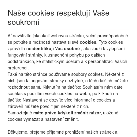
Naše cookies respektují Vaše
soukromí
Menu
Ať navštívíte jakoukoli webovou stránku, velmi pravděpodobně
Moje
Přihlášení
se potkáte s možností nastavit si své
cookies.
Tyto cookies
zpravidla
neidentifikují Vás osobně
, ale slouží k vylepšení
Destinace nerozhoduje
fungování stránky, k usnadnění pohybu po dalších
07.08.
-
...
•
2 osoby
podstránkách, ke statistickým účelům a k personalizaci Vašich
preferencí.
Od nejoblíbenějšího
Od nejlevnějšího
Od nejdražšího
Také na této stránce používáme soubory cookies. Některé z
nich jsou k fungování stránky nezbytné, o těch dalších můžete
Od nejbližšího termínu
rozhodnout sami. Kliknutím na tlačítko Souhlasím nám dáte
souhlas s použitím všech cookies na webu, po kliknutí na
Probíhá vyhledávání
tlačítko Nastavení se dozvíte více informací o cookies a
zároveň můžete povolit jen některé z nich.
Samozřejmě
máte právo kdykoli změnit názor,
uložené
cookies vymazat a nastavení změnit.
Děkujeme, přejeme příjemné prohlížení našich stránek a