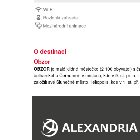
Wi-Fi
Rozlehlá zahrada
Mezinárodní animace
O destinaci
Obzor
OBZOR
je malé klidné městečko (2 100 obyvatel) s 
bulharského Černomoří v místech, kde v 9. st. př. n. l.
založili své Slunečné město Héliopolis, kde v 1. st. př
dodnes. Po zeleném městském parku, lemovaném venk
sloupů právě z tohoto chrámu. Ve středověku Bulhaři 
Obzoru, kam Vás zavede turistická cesta.
Dnešní název městečka, stejně jako název turecký (G
na vysokém břehu v bezprostřední blízkosti hor, star
Pláž letoviska patří k jedné z největších a nejkrásně
Obzor se rychle rozvíjí a stává se v centrální části 
I v tomto středisku je Vám k dispozici náš delegát. St