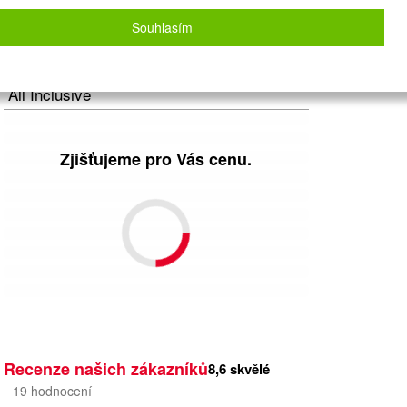
Letecky - Praha
Detail letu
Souhlasím
Počet osob
2
dospělí
+
0
dětí
Strava
All Inclusive
Zjišťujeme pro Vás cenu.
Recenze našich zákazníků
8,6
skvělé
19
hodnocení