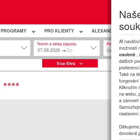
Naše
Moje
souk
Í PROGRAMY
PRO KLIENTY
ALEXANDRIA PREMIU
Ať navštív
Termín a délka zájezdu
Počet osob
možností n
→
Osob: 2 + 0
osobně
,
dalších po
Více filtrů
preferencí
Také na té
fungování 
Kliknutím 
na webu, p
a zároveň 
Samozřej
nastavení 
Děkujeme, 
dovolené p