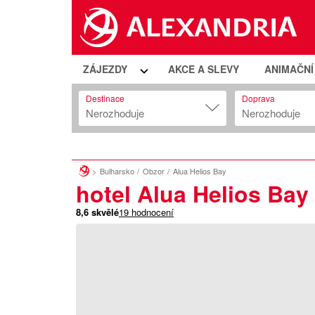
ZÁJEZDY
AKCE A SLEVY
ANIMAČN
Destinace
Doprava
Nerozhoduje
Nerozhoduje
Bulharsko
Obzor
Alua Helios Bay
hotel Alua Helios Bay
8,6
skvělé
19
hodnocení