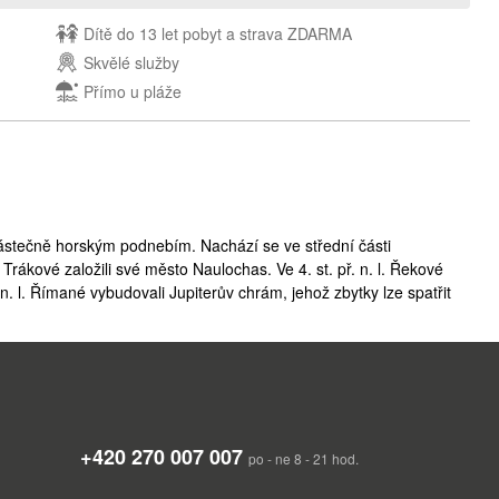
Dítě do 13 let pobyt a strava ZDARMA
Skvělé služby
Přímo u pláže
částečně horským podnebím. Nachází se ve střední části
 Trákové založili své město Naulochas. Ve 4. st. př. n. l. Řekové
. n. l. Římané vybudovali Jupiterův chrám, jehož zbytky lze spatřit
ovními restauracemi a kavárnami, jsou roztroušeny fragmenty
vybudovali pevnost Koziak. Její zbytky se nachází 3 km od
jozeken – Pěkný pohled), je spojen s jeho polohou. Rozkládá se
ých lesů a krásné pláže, podél které je velmi příjemná promenáda.
jších pláží černomořského pobřeží.
+420 270 007 007
Černomoří velmi populárním střediskem.
po - ne 8 - 21 hod.
ejně jako na ostatních místech Černomoří i zde je pro Vás