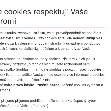
+420 270 007 007
denně 8 – 21 hod.
 cookies respektují Vaše
Přihlášení
romí
M CLUB
ČASTÉ DOTAZY
O NÁS
íte jakoukoli webovou stránku, velmi pravděpodobně se potkáte s
astavit si své
cookies.
HLEDAT ZÁJEZDY
Tyto cookies zpravidla
neidentifikují Vás
 ale slouží k vylepšení fungování stránky, k usnadnění pohybu po
dstránkách, ke statistickým účelům a k personalizaci Vašich
.
to stránce používáme soubory cookies. Některé z nich jsou k
stránky nezbytné, o těch dalších můžete rozhodnout sami.
na tlačítko Souhlasím nám dáte souhlas s použitím všech cookies
o kliknutí na tlačítko Nastavení se dozvíte více informací o cookies
mapa
oblíbené
sdílet
můžete povolit jen některé z nich.
mě
máte právo kdykoli změnit názor,
uložené cookies vymazat a
změnit.
Termín
30.08
. –
06.09.2026
(
8
dní
/
7
nocí
)
přejeme příjemné prohlížení našich stránek a úspěšný výběr
řesně podle Vašich představ :)
Doprava