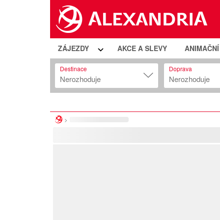
ZÁJEZDY
AKCE A SLEVY
ANIMAČN
Destinace
Doprava
Nerozhoduje
Nerozhoduje