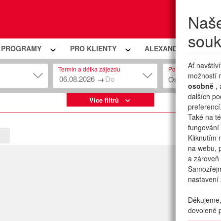
Naše
Moje
souk
Í PROGRAMY
PRO KLIENTY
ALEXANDRIA PREMIU
Ať navštív
Termín a délka zájezdu
Počet osob
možností n
→
Osob: 2 + 0
osobně
,
dalších po
Více filtrů
preferencí
Také na té
fungování 
Kliknutím 
na webu, p
a zároveň 
Samozřej
nastavení 
Děkujeme, 
dovolené p