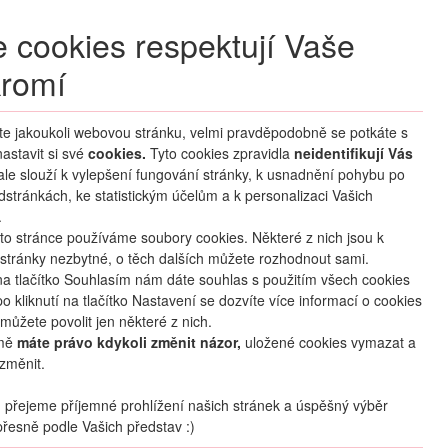
+420 270 007 007
denně 8 – 21 hod.
 cookies respektují Vaše
Přihlášení
romí
M CLUB
ČASTÉ DOTAZY
O NÁS
íte jakoukoli webovou stránku, velmi pravděpodobně se potkáte s
astavit si své
cookies.
HLEDAT ZÁJEZDY
Tyto cookies zpravidla
neidentifikují Vás
 ale slouží k vylepšení fungování stránky, k usnadnění pohybu po
dstránkách, ke statistickým účelům a k personalizaci Vašich
.
to stránce používáme soubory cookies. Některé z nich jsou k
stránky nezbytné, o těch dalších můžete rozhodnout sami.
na tlačítko Souhlasím nám dáte souhlas s použitím všech cookies
o kliknutí na tlačítko Nastavení se dozvíte více informací o cookies
můžete povolit jen některé z nich.
mě
máte právo kdykoli změnit názor,
uložené cookies vymazat a
změnit.
přejeme příjemné prohlížení našich stránek a úspěšný výběr
řesně podle Vašich představ :)