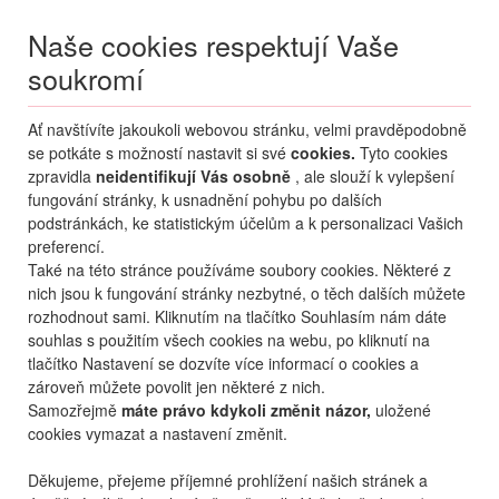
Naše cookies respektují Vaše
soukromí
Menu
Ať navštívíte jakoukoli webovou stránku, velmi pravděpodobně
Moje
Přihlášení
se potkáte s možností nastavit si své
cookies.
Tyto cookies
zpravidla
neidentifikují Vás osobně
, ale slouží k vylepšení
Destinace nerozhoduje
fungování stránky, k usnadnění pohybu po dalších
09.08.
-
...
•
2 osoby
podstránkách, ke statistickým účelům a k personalizaci Vašich
preferencí.
Také na této stránce používáme soubory cookies. Některé z
nich jsou k fungování stránky nezbytné, o těch dalších můžete
rozhodnout sami. Kliknutím na tlačítko Souhlasím nám dáte
souhlas s použitím všech cookies na webu, po kliknutí na
tlačítko Nastavení se dozvíte více informací o cookies a
zároveň můžete povolit jen některé z nich.
Samozřejmě
máte právo kdykoli změnit názor,
uložené
cookies vymazat a nastavení změnit.
Děkujeme, přejeme příjemné prohlížení našich stránek a