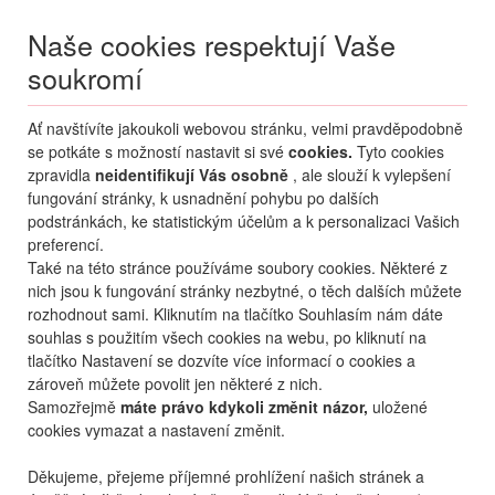
Naše cookies respektují Vaše
soukromí
Menu
Ať navštívíte jakoukoli webovou stránku, velmi pravděpodobně
Moje
Přihlášení
se potkáte s možností nastavit si své
cookies.
Tyto cookies
zpravidla
neidentifikují Vás osobně
, ale slouží k vylepšení
Destinace nerozhoduje
fungování stránky, k usnadnění pohybu po dalších
07.08.
-
...
•
2 osoby
podstránkách, ke statistickým účelům a k personalizaci Vašich
preferencí.
Také na této stránce používáme soubory cookies. Některé z
nich jsou k fungování stránky nezbytné, o těch dalších můžete
rozhodnout sami. Kliknutím na tlačítko Souhlasím nám dáte
souhlas s použitím všech cookies na webu, po kliknutí na
tlačítko Nastavení se dozvíte více informací o cookies a
zároveň můžete povolit jen některé z nich.
Samozřejmě
máte právo kdykoli změnit názor,
uložené
cookies vymazat a nastavení změnit.
Děkujeme, přejeme příjemné prohlížení našich stránek a