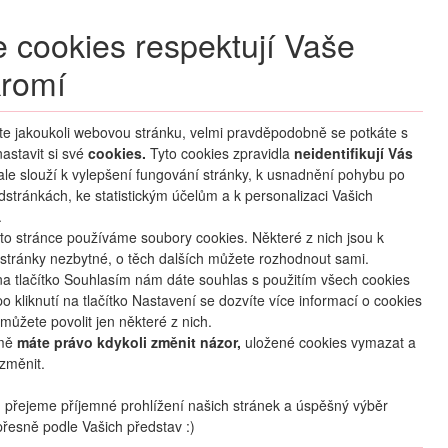
+420 270 007 007
denně 8 – 21 hod.
 cookies respektují Vaše
Přihlášení
romí
M CLUB
ČASTÉ DOTAZY
O NÁS
íte jakoukoli webovou stránku, velmi pravděpodobně se potkáte s
astavit si své
cookies.
HLEDAT ZÁJEZDY
Tyto cookies zpravidla
neidentifikují Vás
 ale slouží k vylepšení fungování stránky, k usnadnění pohybu po
dstránkách, ke statistickým účelům a k personalizaci Vašich
.
to stránce používáme soubory cookies. Některé z nich jsou k
stránky nezbytné, o těch dalších můžete rozhodnout sami.
na tlačítko Souhlasím nám dáte souhlas s použitím všech cookies
o kliknutí na tlačítko Nastavení se dozvíte více informací o cookies
můžete povolit jen některé z nich.
mě
máte právo kdykoli změnit názor,
uložené cookies vymazat a
změnit.
přejeme příjemné prohlížení našich stránek a úspěšný výběr
řesně podle Vašich představ :)