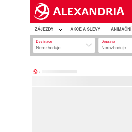
ZÁJEZDY
AKCE A SLEVY
ANIMAČN
Destinace
Doprava
Nerozhoduje
Nerozhoduje