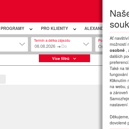
Naše
Moje
souk
Í PROGRAMY
PRO KLIENTY
ALEXANDRIA PREMIU
Ať navštív
Termín a délka zájezdu
Počet osob
možností n
→
Osob: 2 + 0
osobně
,
dalších po
Více filtrů
preferencí
Také na té
fungování 
Kliknutím 
na webu, p
a zároveň 
Samozřej
nastavení 
Děkujeme, 
dovolené p