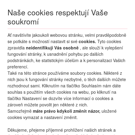
Naše cookies respektují Vaše
soukromí
Menu
Ať navštívíte jakoukoli webovou stránku, velmi pravděpodobně
Moje
Přihlášení
se potkáte s možností nastavit si své
cookies.
Tyto cookies
zpravidla
neidentifikují Vás osobně
, ale slouží k vylepšení
Destinace nerozhoduje
fungování stránky, k usnadnění pohybu po dalších
06.08.
-
...
•
2 osoby
podstránkách, ke statistickým účelům a k personalizaci Vašich
preferencí.
Kypr
Západní Kypr
Paphos
Olympic Lagoon Resort Paphos
Také na této stránce používáme soubory cookies. Některé z
hotel Olympic Lagoon
nich jsou k fungování stránky nezbytné, o těch dalších můžete
Resort Paphos
rozhodnout sami. Kliknutím na tlačítko Souhlasím nám dáte
souhlas s použitím všech cookies na webu, po kliknutí na
mapa
oblíbené
sdílet
tlačítko Nastavení se dozvíte více informací o cookies a
zároveň můžete povolit jen některé z nich.
Samozřejmě
máte právo kdykoli změnit názor,
uložené
cookies vymazat a nastavení změnit.
Děkujeme, přejeme příjemné prohlížení našich stránek a