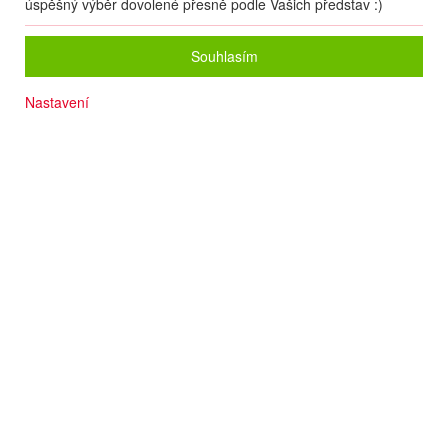
úspěšný výběr dovolené přesně podle Vašich představ :)
Souhlasím
Nastavení
Počet osob
2
dospělí
+
0
dětí
Zvolený zájezd nelze on-line nacenit a rezervovat.
Zkuste prosím jinou kombinaci zájezdu, případně nám zanechte své
údaje a naše operátorky Vás budou kontaktovat.
Pokud to bude možné, pomohou Vám s rezervací, nebo Vám poradí
s výběrem jiného zájezdu dle Vašich představ.