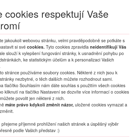
+420 270 007 007
denně 8 – 21 hod.
 cookies respektují Vaše
Přihlášení
romí
M CLUB
ČASTÉ DOTAZY
O NÁS
íte jakoukoli webovou stránku, velmi pravděpodobně se potkáte s
astavit si své
cookies.
Tyto cookies zpravidla
neidentifikují Vás
 ale slouží k vylepšení fungování stránky, k usnadnění pohybu po
dstránkách, ke statistickým účelům a k personalizaci Vašich
.
to stránce používáme soubory cookies. Některé z nich jsou k
stránky nezbytné, o těch dalších můžete rozhodnout sami.
na tlačítko Souhlasím nám dáte souhlas s použitím všech cookies
o kliknutí na tlačítko Nastavení se dozvíte více informací o cookies
můžete povolit jen některé z nich.
mě
máte právo kdykoli změnit názor,
uložené cookies vymazat a
CHCI ODEBÍRAT NOVINKY
změnit.
přejeme příjemné prohlížení našich stránek a úspěšný výběr
Copyright 2024 Alexandria a.s.
řesně podle Vašich představ :)
Všechna práva vyhrazena.