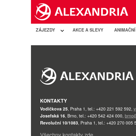
ZÁJEZDY
AKCE A SLEVY
ANIMAČN
KONTAKTY
Vodičkova 25
,
Praha 1
,
tel.: +420 221 592 592
,
v
Josefská 16
,
Brno
,
tel.: +420 542 424 000
,
brno@
Revoluční 10/1083
,
Praha 1
,
tel.: +420 270 005 
Všechny kontakty zde