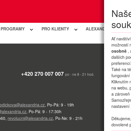
Naše
Moje
souk
Í PROGRAMY
PRO KLIENTY
ALEXANDRIA PREMIU
Ať navštív
možností n
osobně
,
dalších po
preferencí
Také na té
+420 270 007 007
po - ne 8 - 21 hod.
fungování 
Kliknutím 
na webu, p
a zároveň 
Samozřej
odickova@alexandria.cz
,
Po-Pá: 9 - 19h
nastavení 
alexandria.cz
,
Po-Pá: 9 - 17:30h
560
,
revolucni@alexandria.cz
,
Po-Ne: 9 - 21h
Děkujeme, 
dovolené p