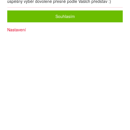
úspěšný výběr dovolené přesně podle Vašich představ :)
Souhlasím
Nastavení
Až 3 děti do 12 let pobyt ZDARMA
Wi-Fi
Venkovní bazén
Oblíbené letovisko
Písčitá pláž cca 100 m
Slunečníky a lehátka na pláži zdarma
Termín
08.08
. –
16.08.2026
(
9
dní
/
7
nocí
)
Doprava
Letecky - Ostrava
Detail letu