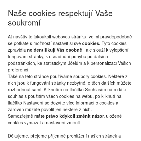
Naše cookies respektují Vaše
soukromí
Menu
Ať navštívíte jakoukoli webovou stránku, velmi pravděpodobně
Moje
Přihlášení
se potkáte s možností nastavit si své
cookies.
Tyto cookies
zpravidla
neidentifikují Vás osobně
, ale slouží k vylepšení
Destinace nerozhoduje
fungování stránky, k usnadnění pohybu po dalších
08.08.
-
...
•
2 osoby
podstránkách, ke statistickým účelům a k personalizaci Vašich
preferencí.
Bulharsko
Primorsko
Daga
Také na této stránce používáme soubory cookies. Některé z
rodinný hotel Daga
nich jsou k fungování stránky nezbytné, o těch dalších můžete
rozhodnout sami. Kliknutím na tlačítko Souhlasím nám dáte
mapa
oblíbené
sdílet
9,4
nejlepší
141
hodnocení
souhlas s použitím všech cookies na webu, po kliknutí na
tlačítko Nastavení se dozvíte více informací o cookies a
zároveň můžete povolit jen některé z nich.
Samozřejmě
máte právo kdykoli změnit názor,
uložené
cookies vymazat a nastavení změnit.
Děkujeme, přejeme příjemné prohlížení našich stránek a