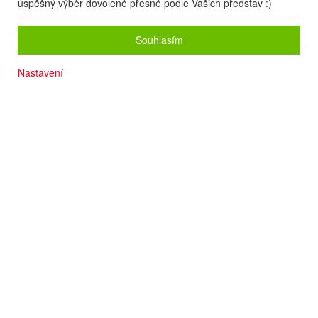
úspěšný výběr dovolené přesně podle Vašich představ :)
Souhlasím
Nastavení
Pokoje s výhledem na moře a přístav
Dítě do 18 let pobyt ZDARMA
Skvělý poměr ceny a kvality
Dospělý na přistýlce za zvýhodněnou cenu
Výborná poloha v srdci historického města
Písčitá pláž cca 350 m
Termín
08.08
. –
16.08.2026
(
9
dní
/
7
nocí
)
Doprava