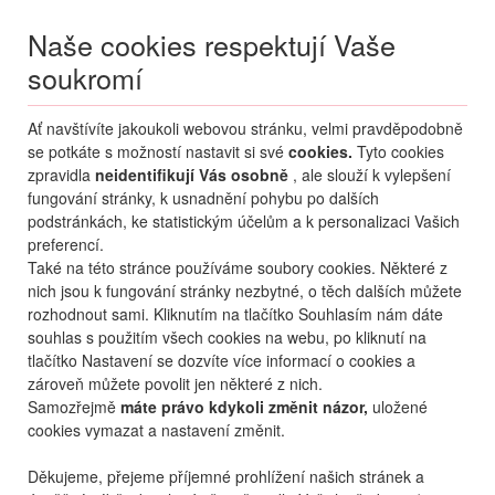
Naše cookies respektují Vaše
soukromí
Menu
Ať navštívíte jakoukoli webovou stránku, velmi pravděpodobně
Moje
Přihlášení
se potkáte s možností nastavit si své
cookies.
Tyto cookies
zpravidla
neidentifikují Vás osobně
, ale slouží k vylepšení
Destinace nerozhoduje
fungování stránky, k usnadnění pohybu po dalších
07.08.
-
...
•
2 osoby
podstránkách, ke statistickým účelům a k personalizaci Vašich
preferencí.
Bulharsko
Sozopol
Lazuren Brjag
Také na této stránce používáme soubory cookies. Některé z
rodinný hotel Lazuren
nich jsou k fungování stránky nezbytné, o těch dalších můžete
Brjag
rozhodnout sami. Kliknutím na tlačítko Souhlasím nám dáte
souhlas s použitím všech cookies na webu, po kliknutí na
mapa
oblíbené
sdílet
8,3
skvělé
66
hodnocení
tlačítko Nastavení se dozvíte více informací o cookies a
zároveň můžete povolit jen některé z nich.
Samozřejmě
máte právo kdykoli změnit názor,
uložené
cookies vymazat a nastavení změnit.
Děkujeme, přejeme příjemné prohlížení našich stránek a