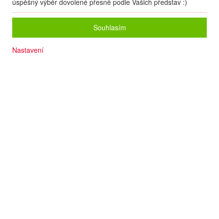
úspěšný výběr dovolené přesně podle Vašich představ :)
Souhlasím
Nastavení
Dítě do 13 let za zvýhodněnou cenu
Písčitá pláž cca 350 m
Dětský bazén se skluzavkami
Komfortní ubytování
Příjemná atmosféra
Zázemí pro rodiny s dětmi
Termín
16.08
. –
23.08.2026
(
8
dní
/
7
nocí
)
Doprava
Letecky - Brno
Detail letu