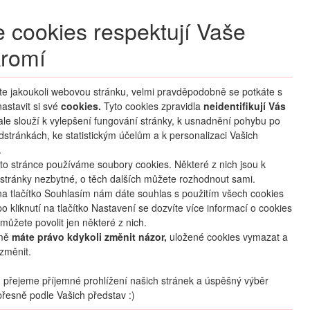
+420 270 007 007
denně 8 – 21 hod.
 cookies respektují Vaše
Přihlášení
romí
M CLUB
ČASTÉ DOTAZY
O NÁS
íte jakoukoli webovou stránku, velmi pravděpodobně se potkáte s
astavit si své
cookies.
HLEDAT ZÁJEZDY
Tyto cookies zpravidla
neidentifikují Vás
 ale slouží k vylepšení fungování stránky, k usnadnění pohybu po
dstránkách, ke statistickým účelům a k personalizaci Vašich
.
to stránce používáme soubory cookies. Některé z nich jsou k
stránky nezbytné, o těch dalších můžete rozhodnout sami.
na tlačítko Souhlasím nám dáte souhlas s použitím všech cookies
o kliknutí na tlačítko Nastavení se dozvíte více informací o cookies
můžete povolit jen některé z nich.
mě
máte právo kdykoli změnit názor,
uložené cookies vymazat a
změnit.
přejeme příjemné prohlížení našich stránek a úspěšný výběr
řesně podle Vašich představ :)