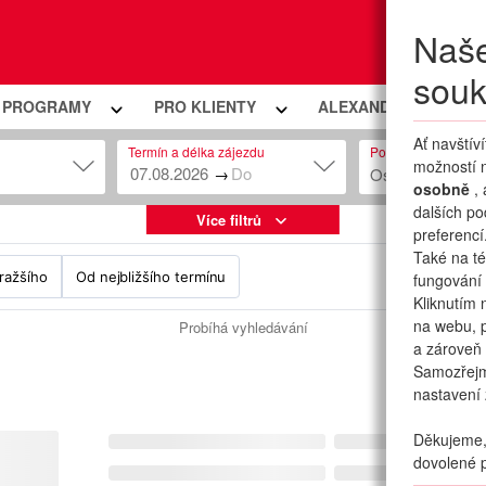
Naše
Moje
souk
Í PROGRAMY
PRO KLIENTY
ALEXANDRIA PREMIU
Ať navštív
Termín a délka zájezdu
Počet osob
možností n
→
Osob: 2 + 0
osobně
,
dalších po
Více filtrů
preferencí
Také na té
ražšího
Od nejbližšího termínu
fungování 
Kliknutím 
na webu, p
Probíhá vyhledávání
a zároveň 
Samozřej
nastavení 
Děkujeme, 
dovolené p