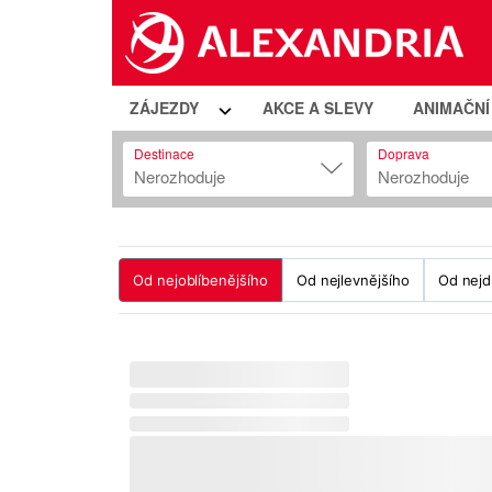
ZÁJEZDY
AKCE A SLEVY
ANIMAČN
Destinace
Doprava
Nerozhoduje
Nerozhoduje
Od nejoblíbenějšího
Od nejlevnějšího
Od nejd