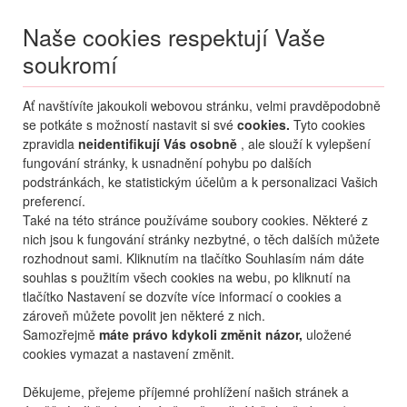
Naše cookies respektují Vaše
soukromí
Menu
Ať navštívíte jakoukoli webovou stránku, velmi pravděpodobně
Moje
Přihlášení
se potkáte s možností nastavit si své
cookies.
Tyto cookies
zpravidla
neidentifikují Vás osobně
, ale slouží k vylepšení
Destinace nerozhoduje
fungování stránky, k usnadnění pohybu po dalších
07.08.
-
...
•
2 osoby
podstránkách, ke statistickým účelům a k personalizaci Vašich
preferencí.
Od nejoblíbenějšího
Od nejlevnějšího
Od nejdražšího
Také na této stránce používáme soubory cookies. Některé z
nich jsou k fungování stránky nezbytné, o těch dalších můžete
Od nejbližšího termínu
rozhodnout sami. Kliknutím na tlačítko Souhlasím nám dáte
souhlas s použitím všech cookies na webu, po kliknutí na
Probíhá vyhledávání
tlačítko Nastavení se dozvíte více informací o cookies a
zároveň můžete povolit jen některé z nich.
Samozřejmě
máte právo kdykoli změnit názor,
uložené
cookies vymazat a nastavení změnit.
Děkujeme, přejeme příjemné prohlížení našich stránek a