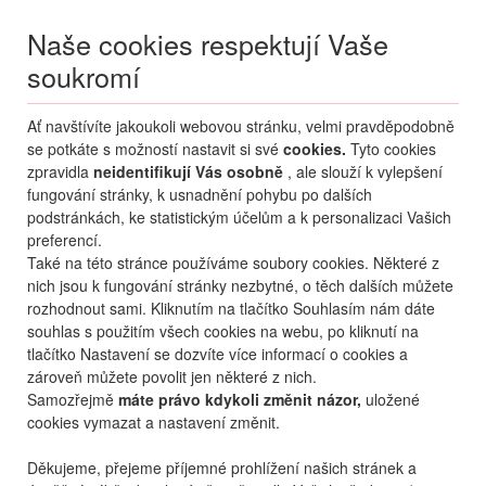
Naše cookies respektují Vaše
soukromí
Menu
Ať navštívíte jakoukoli webovou stránku, velmi pravděpodobně
Moje
Přihlášení
se potkáte s možností nastavit si své
cookies.
Tyto cookies
zpravidla
neidentifikují Vás osobně
, ale slouží k vylepšení
Destinace nerozhoduje
fungování stránky, k usnadnění pohybu po dalších
08.08.
-
...
•
2 osoby
podstránkách, ke statistickým účelům a k personalizaci Vašich
preferencí.
Od nejoblíbenějšího
Od nejlevnějšího
Od nejdražšího
Také na této stránce používáme soubory cookies. Některé z
nich jsou k fungování stránky nezbytné, o těch dalších můžete
Od nejbližšího termínu
rozhodnout sami. Kliknutím na tlačítko Souhlasím nám dáte
souhlas s použitím všech cookies na webu, po kliknutí na
Probíhá vyhledávání
tlačítko Nastavení se dozvíte více informací o cookies a
zároveň můžete povolit jen některé z nich.
Samozřejmě
máte právo kdykoli změnit názor,
uložené
cookies vymazat a nastavení změnit.
Děkujeme, přejeme příjemné prohlížení našich stránek a