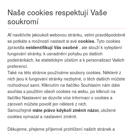
Naše cookies respektují Vaše
soukromí
Menu
Ať navštívíte jakoukoli webovou stránku, velmi pravděpodobně
Moje
Přihlášení
se potkáte s možností nastavit si své
cookies.
Tyto cookies
zpravidla
neidentifikují Vás osobně
, ale slouží k vylepšení
Destinace nerozhoduje
fungování stránky, k usnadnění pohybu po dalších
07.08.
-
...
•
2 osoby
podstránkách, ke statistickým účelům a k personalizaci Vašich
preferencí.
Od nejoblíbenějšího
Od nejlevnějšího
Od nejdražšího
Také na této stránce používáme soubory cookies. Některé z
nich jsou k fungování stránky nezbytné, o těch dalších můžete
Od nejbližšího termínu
rozhodnout sami. Kliknutím na tlačítko Souhlasím nám dáte
souhlas s použitím všech cookies na webu, po kliknutí na
Probíhá vyhledávání
tlačítko Nastavení se dozvíte více informací o cookies a
zároveň můžete povolit jen některé z nich.
Samozřejmě
máte právo kdykoli změnit názor,
uložené
cookies vymazat a nastavení změnit.
Děkujeme, přejeme příjemné prohlížení našich stránek a