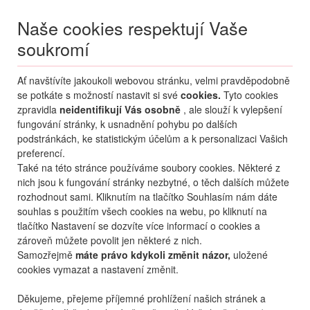
Naše cookies respektují Vaše
soukromí
Menu
Ať navštívíte jakoukoli webovou stránku, velmi pravděpodobně
Moje
Přihlášení
se potkáte s možností nastavit si své
cookies.
Tyto cookies
zpravidla
neidentifikují Vás osobně
, ale slouží k vylepšení
Destinace nerozhoduje
fungování stránky, k usnadnění pohybu po dalších
09.08.
-
...
•
2 osoby
podstránkách, ke statistickým účelům a k personalizaci Vašich
preferencí.
Od nejoblíbenějšího
Od nejlevnějšího
Od nejdražšího
Také na této stránce používáme soubory cookies. Některé z
nich jsou k fungování stránky nezbytné, o těch dalších můžete
Od nejbližšího termínu
rozhodnout sami. Kliknutím na tlačítko Souhlasím nám dáte
souhlas s použitím všech cookies na webu, po kliknutí na
Probíhá vyhledávání
tlačítko Nastavení se dozvíte více informací o cookies a
zároveň můžete povolit jen některé z nich.
Samozřejmě
máte právo kdykoli změnit názor,
uložené
cookies vymazat a nastavení změnit.
Děkujeme, přejeme příjemné prohlížení našich stránek a