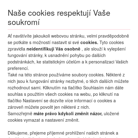
Naše cookies respektují Vaše
soukromí
Menu
Ať navštívíte jakoukoli webovou stránku, velmi pravděpodobně
Moje
Přihlášení
se potkáte s možností nastavit si své
cookies.
Tyto cookies
zpravidla
neidentifikují Vás osobně
, ale slouží k vylepšení
Destinace nerozhoduje
fungování stránky, k usnadnění pohybu po dalších
08.08.
-
...
•
2 osoby
podstránkách, ke statistickým účelům a k personalizaci Vašich
preferencí.
Od nejoblíbenějšího
Od nejlevnějšího
Od nejdražšího
Také na této stránce používáme soubory cookies. Některé z
nich jsou k fungování stránky nezbytné, o těch dalších můžete
Od nejbližšího termínu
rozhodnout sami. Kliknutím na tlačítko Souhlasím nám dáte
souhlas s použitím všech cookies na webu, po kliknutí na
Probíhá vyhledávání
tlačítko Nastavení se dozvíte více informací o cookies a
zároveň můžete povolit jen některé z nich.
Samozřejmě
máte právo kdykoli změnit názor,
uložené
cookies vymazat a nastavení změnit.
Děkujeme, přejeme příjemné prohlížení našich stránek a