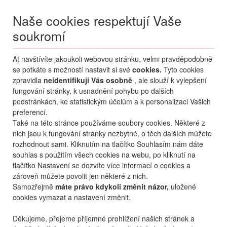
Naše cookies respektují Vaše
soukromí
Menu
Ať navštívíte jakoukoli webovou stránku, velmi pravděpodobně
Moje
Přihlášení
se potkáte s možností nastavit si své
cookies.
Tyto cookies
zpravidla
neidentifikují Vás osobně
, ale slouží k vylepšení
Destinace nerozhoduje
fungování stránky, k usnadnění pohybu po dalších
06.08.
-
...
•
2 osoby
podstránkách, ke statistickým účelům a k personalizaci Vašich
preferencí.
Také na této stránce používáme soubory cookies. Některé z
nich jsou k fungování stránky nezbytné, o těch dalších můžete
rozhodnout sami. Kliknutím na tlačítko Souhlasím nám dáte
souhlas s použitím všech cookies na webu, po kliknutí na
tlačítko Nastavení se dozvíte více informací o cookies a
zároveň můžete povolit jen některé z nich.
Samozřejmě
máte právo kdykoli změnit názor,
uložené
cookies vymazat a nastavení změnit.
Děkujeme, přejeme příjemné prohlížení našich stránek a