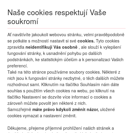
Naše cookies respektují Vaše
soukromí
Menu
Ať navštívíte jakoukoli webovou stránku, velmi pravděpodobně
Moje
Přihlášení
se potkáte s možností nastavit si své
cookies.
Tyto cookies
zpravidla
neidentifikují Vás osobně
, ale slouží k vylepšení
Destinace nerozhoduje
fungování stránky, k usnadnění pohybu po dalších
09.08.
-
...
•
2 osoby
podstránkách, ke statistickým účelům a k personalizaci Vašich
preferencí.
Také na této stránce používáme soubory cookies. Některé z
nich jsou k fungování stránky nezbytné, o těch dalších můžete
rozhodnout sami. Kliknutím na tlačítko Souhlasím nám dáte
souhlas s použitím všech cookies na webu, po kliknutí na
tlačítko Nastavení se dozvíte více informací o cookies a
zároveň můžete povolit jen některé z nich.
Samozřejmě
máte právo kdykoli změnit názor,
uložené
cookies vymazat a nastavení změnit.
Děkujeme, přejeme příjemné prohlížení našich stránek a