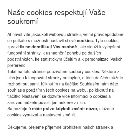
Naše cookies respektují Vaše
soukromí
Menu
Ať navštívíte jakoukoli webovou stránku, velmi pravděpodobně
Moje
Přihlášení
se potkáte s možností nastavit si své
cookies.
Tyto cookies
zpravidla
neidentifikují Vás osobně
, ale slouží k vylepšení
Destinace nerozhoduje
fungování stránky, k usnadnění pohybu po dalších
07.08.
-
...
•
2 osoby
podstránkách, ke statistickým účelům a k personalizaci Vašich
preferencí.
Také na této stránce používáme soubory cookies. Některé z
nich jsou k fungování stránky nezbytné, o těch dalších můžete
rozhodnout sami. Kliknutím na tlačítko Souhlasím nám dáte
souhlas s použitím všech cookies na webu, po kliknutí na
tlačítko Nastavení se dozvíte více informací o cookies a
zároveň můžete povolit jen některé z nich.
Samozřejmě
máte právo kdykoli změnit názor,
uložené
cookies vymazat a nastavení změnit.
Děkujeme, přejeme příjemné prohlížení našich stránek a