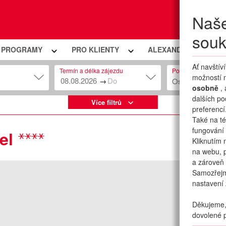
Naše
Moje
souk
Í PROGRAMY
PRO KLIENTY
ALEXANDRIA PREMIU
Ať navštív
Termín a délka zájezdu
Počet osob
možností n
→
Osob: 2 + 0
osobně
,
dalších po
Více filtrů
preferencí
Také na té
fungování 
el
Kliknutím 
na webu, p
a zároveň 
Samozřej
nastavení 
Děkujeme, 
dovolené p