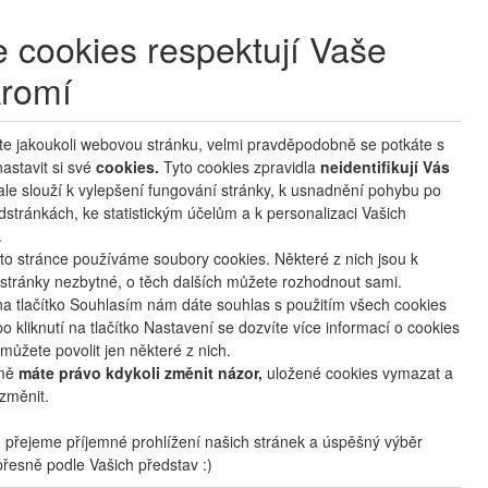
+420 270 007 007
denně 8 – 21 hod.
 cookies respektují Vaše
Přihlášení
romí
M CLUB
ČASTÉ DOTAZY
O NÁS
íte jakoukoli webovou stránku, velmi pravděpodobně se potkáte s
astavit si své
cookies.
HLEDAT ZÁJEZDY
Tyto cookies zpravidla
neidentifikují Vás
 ale slouží k vylepšení fungování stránky, k usnadnění pohybu po
dstránkách, ke statistickým účelům a k personalizaci Vašich
.
to stránce používáme soubory cookies. Některé z nich jsou k
stránky nezbytné, o těch dalších můžete rozhodnout sami.
na tlačítko Souhlasím nám dáte souhlas s použitím všech cookies
o kliknutí na tlačítko Nastavení se dozvíte více informací o cookies
oblíbené
sdílet
můžete povolit jen některé z nich.
mě
máte právo kdykoli změnit názor,
uložené cookies vymazat a
změnit.
Termín
přejeme příjemné prohlížení našich stránek a úspěšný výběr
08.11
. –
11.11.2026
(
4
dny
/
3
noci
)
řesně podle Vašich představ :)
Doprava