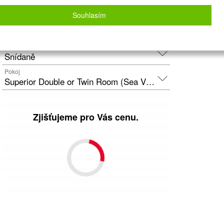
Letecky - Praha
Detail letu
Souhlasím
Počet osob
2
dospělí
+
0
dětí
Strava
Snídaně
Pokoj
Superior Double or Twin Room (Sea View)
Zjišťujeme pro Vás cenu.