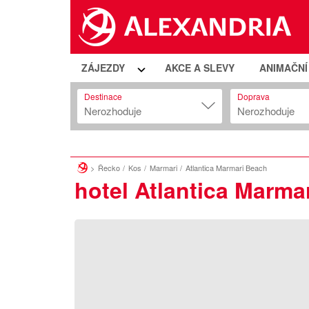
ZÁJEZDY
AKCE A SLEVY
ANIMAČN
Destinace
Doprava
Nerozhoduje
Nerozhoduje
Řecko
Kos
Marmari
Atlantica Marmari Beach
hotel Atlantica Marma