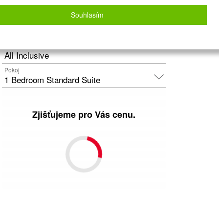
Letecky - Praha
Detail letu
Souhlasím
Počet osob
2
dospělí
+
0
dětí
Strava
All Inclusive
Pokoj
1 Bedroom Standard Suite
Zjišťujeme pro Vás cenu.