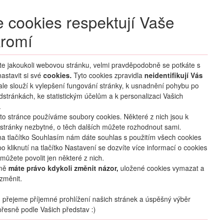
+420 270 007 007
denně 8 – 21 hod.
 cookies respektují Vaše
Přihlášení
romí
M CLUB
ČASTÉ DOTAZY
O NÁS
íte jakoukoli webovou stránku, velmi pravděpodobně se potkáte s
astavit si své
cookies.
HLEDAT ZÁJEZDY
Tyto cookies zpravidla
neidentifikují Vás
 ale slouží k vylepšení fungování stránky, k usnadnění pohybu po
dstránkách, ke statistickým účelům a k personalizaci Vašich
.
to stránce používáme soubory cookies. Některé z nich jsou k
stránky nezbytné, o těch dalších můžete rozhodnout sami.
na tlačítko Souhlasím nám dáte souhlas s použitím všech cookies
o kliknutí na tlačítko Nastavení se dozvíte více informací o cookies
oblíbené
sdílet
můžete povolit jen některé z nich.
mě
máte právo kdykoli změnit názor,
uložené cookies vymazat a
změnit.
Termín
přejeme příjemné prohlížení našich stránek a úspěšný výběr
31.05
. –
07.06.2027
(
8
dní
/
7
nocí
)
řesně podle Vašich představ :)
Doprava