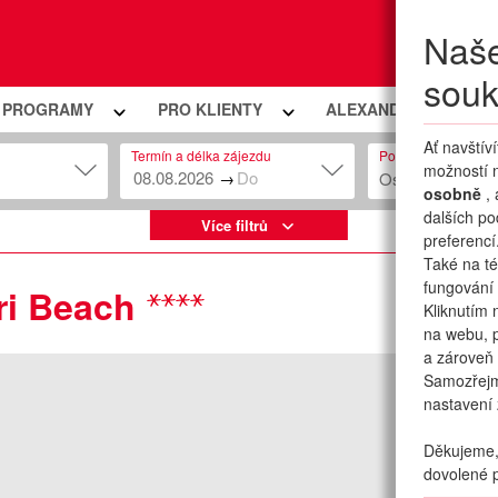
Naše
Moje
souk
Í PROGRAMY
PRO KLIENTY
ALEXANDRIA PREMIU
Ať navštív
Termín a délka zájezdu
Počet osob
možností n
→
Osob: 2 + 0
osobně
,
dalších po
Více filtrů
preferencí
Také na té
fungování 
ri Beach
Kliknutím 
na webu, p
a zároveň 
Samozřej
nastavení 
Děkujeme, 
dovolené p