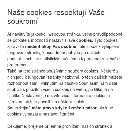
Naše cookies respektují Vaše
soukromí
Menu
Ať navštívíte jakoukoli webovou stránku, velmi pravděpodobně
Moje
Přihlášení
se potkáte s možností nastavit si své
cookies.
Tyto cookies
zpravidla
neidentifikují Vás osobně
, ale slouží k vylepšení
Destinace nerozhoduje
fungování stránky, k usnadnění pohybu po dalších
06.08.
-
...
•
2 osoby
podstránkách, ke statistickým účelům a k personalizaci Vašich
preferencí.
Také na této stránce používáme soubory cookies. Některé z
nich jsou k fungování stránky nezbytné, o těch dalších můžete
rozhodnout sami. Kliknutím na tlačítko Souhlasím nám dáte
souhlas s použitím všech cookies na webu, po kliknutí na
tlačítko Nastavení se dozvíte více informací o cookies a
zároveň můžete povolit jen některé z nich.
Samozřejmě
máte právo kdykoli změnit názor,
uložené
cookies vymazat a nastavení změnit.
Děkujeme, přejeme příjemné prohlížení našich stránek a