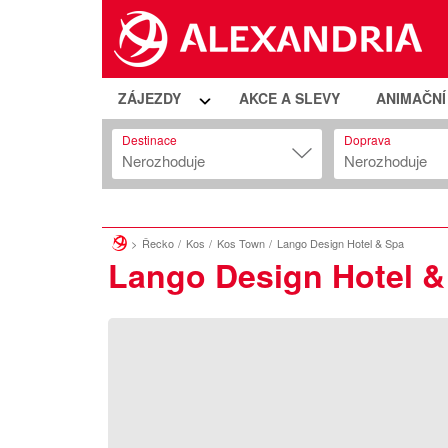
ZÁJEZDY
AKCE A SLEVY
ANIMAČN
Destinace
Doprava
Nerozhoduje
Nerozhoduje
Řecko
Kos
Kos Town
Lango Design Hotel & Spa
Lango Design Hotel &