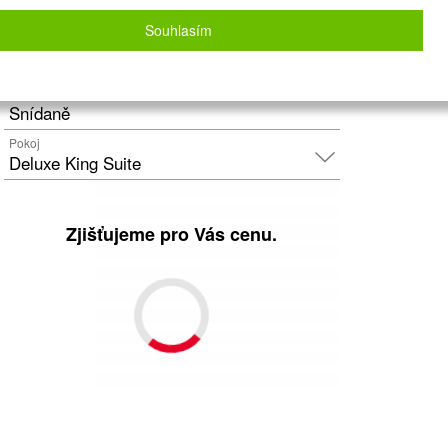
Letecky - Brno
Detail letu
Souhlasím
Počet osob
2
dospělí
+
0
dětí
Strava
Snídaně
Pokoj
Deluxe King Suite
Zjišťujeme pro Vás cenu.