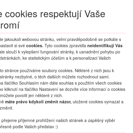
+420 270 007 007
denně 8 – 21 hod.
 cookies respektují Vaše
Přihlášení
romí
M CLUB
ČASTÉ DOTAZY
O NÁS
íte jakoukoli webovou stránku, velmi pravděpodobně se potkáte s
astavit si své
cookies.
HLEDAT ZÁJEZDY
Tyto cookies zpravidla
neidentifikují Vás
 ale slouží k vylepšení fungování stránky, k usnadnění pohybu po
dstránkách, ke statistickým účelům a k personalizaci Vašich
.
to stránce používáme soubory cookies. Některé z nich jsou k
stránky nezbytné, o těch dalších můžete rozhodnout sami.
na tlačítko Souhlasím nám dáte souhlas s použitím všech cookies
o kliknutí na tlačítko Nastavení se dozvíte více informací o cookies
oblíbené
sdílet
můžete povolit jen některé z nich.
mě
máte právo kdykoli změnit názor,
uložené cookies vymazat a
změnit.
Termín
přejeme příjemné prohlížení našich stránek a úspěšný výběr
21.08
. –
28.08.2026
(
8
dní
/
7
nocí
)
řesně podle Vašich představ :)
Doprava