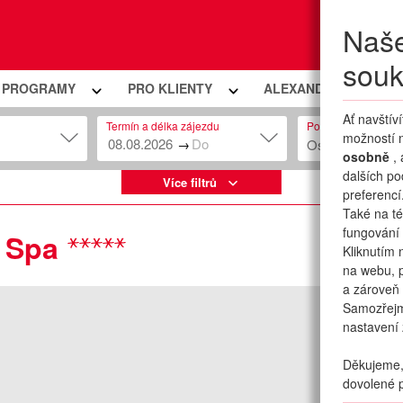
Naše
Moje
souk
Í PROGRAMY
PRO KLIENTY
ALEXANDRIA PREMIU
Ať navštív
Termín a délka zájezdu
Počet osob
možností n
→
Osob: 2 + 0
osobně
,
dalších po
Více filtrů
preferencí
Také na té
fungování 
 Spa
Kliknutím 
na webu, p
a zároveň 
Samozřej
nastavení 
Děkujeme, 
dovolené p