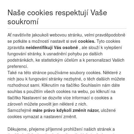
Naše cookies respektují Vaše
soukromí
Menu
Ať navštívíte jakoukoli webovou stránku, velmi pravděpodobně
Moje
Přihlášení
se potkáte s možností nastavit si své
cookies.
Tyto cookies
zpravidla
neidentifikují Vás osobně
, ale slouží k vylepšení
fungování stránky, k usnadnění pohybu po dalších
podstránkách, ke statistickým účelům a k personalizaci Vašich
preferencí.
Také na této stránce používáme soubory cookies. Některé z
nich jsou k fungování stránky nezbytné, o těch dalších můžete
rozhodnout sami. Kliknutím na tlačítko Souhlasím nám dáte
+420 270 007 007
po - ne 8 - 21 hod.
souhlas s použitím všech cookies na webu, po kliknutí na
tlačítko Nastavení se dozvíte více informací o cookies a
zároveň můžete povolit jen některé z nich.
Samozřejmě
máte právo kdykoli změnit názor,
uložené
cookies vymazat a nastavení změnit.
Děkujeme, přejeme příjemné prohlížení našich stránek a
KONTAKTY