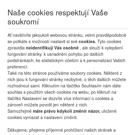
Naše cookies respektují Vaše
soukromí
Menu
Ať navštívíte jakoukoli webovou stránku, velmi pravděpodobně
Moje
Přihlášení
se potkáte s možností nastavit si své
cookies.
Tyto cookies
zpravidla
neidentifikují Vás osobně
, ale slouží k vylepšení
fungování stránky, k usnadnění pohybu po dalších
podstránkách, ke statistickým účelům a k personalizaci Vašich
preferencí.
Také na této stránce používáme soubory cookies. Některé z
nich jsou k fungování stránky nezbytné, o těch dalších můžete
rozhodnout sami. Kliknutím na tlačítko Souhlasím nám dáte
+420 270 007 007
po - ne 8 - 21 hod.
souhlas s použitím všech cookies na webu, po kliknutí na
tlačítko Nastavení se dozvíte více informací o cookies a
zároveň můžete povolit jen některé z nich.
Samozřejmě
máte právo kdykoli změnit názor,
uložené
cookies vymazat a nastavení změnit.
Děkujeme, přejeme příjemné prohlížení našich stránek a
KONTAKTY