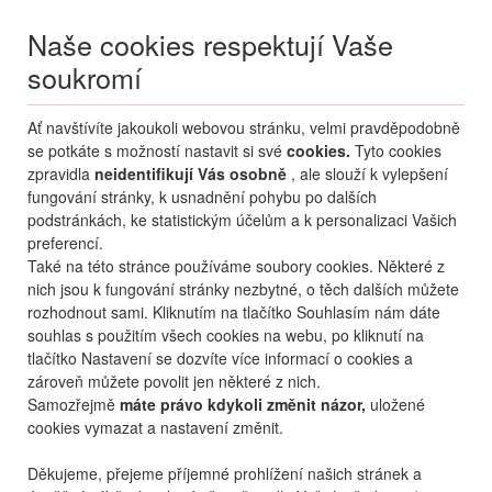
Naše cookies respektují Vaše
soukromí
Menu
Ať navštívíte jakoukoli webovou stránku, velmi pravděpodobně
Moje
Přihlášení
se potkáte s možností nastavit si své
cookies.
Tyto cookies
zpravidla
neidentifikují Vás osobně
, ale slouží k vylepšení
fungování stránky, k usnadnění pohybu po dalších
podstránkách, ke statistickým účelům a k personalizaci Vašich
preferencí.
Také na této stránce používáme soubory cookies. Některé z
nich jsou k fungování stránky nezbytné, o těch dalších můžete
rozhodnout sami. Kliknutím na tlačítko Souhlasím nám dáte
+420 270 007 007
po - ne 8 - 21 hod.
souhlas s použitím všech cookies na webu, po kliknutí na
tlačítko Nastavení se dozvíte více informací o cookies a
zároveň můžete povolit jen některé z nich.
Samozřejmě
máte právo kdykoli změnit názor,
uložené
cookies vymazat a nastavení změnit.
Děkujeme, přejeme příjemné prohlížení našich stránek a
KONTAKTY