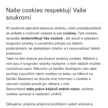
Naše cookies respektují Vaše
soukromí
Menu
Ať navštívíte jakoukoli webovou stránku, velmi pravděpodobně
Moje
Přihlášení
se potkáte s možností nastavit si své
cookies.
Tyto cookies
zpravidla
neidentifikují Vás osobně
, ale slouží k vylepšení
fungování stránky, k usnadnění pohybu po dalších
podstránkách, ke statistickým účelům a k personalizaci Vašich
preferencí.
Také na této stránce používáme soubory cookies. Některé z
nich jsou k fungování stránky nezbytné, o těch dalších můžete
rozhodnout sami. Kliknutím na tlačítko Souhlasím nám dáte
+420 270 007 007
po - ne 8 - 21 hod.
souhlas s použitím všech cookies na webu, po kliknutí na
tlačítko Nastavení se dozvíte více informací o cookies a
zároveň můžete povolit jen některé z nich.
Samozřejmě
máte právo kdykoli změnit názor,
uložené
cookies vymazat a nastavení změnit.
Děkujeme, přejeme příjemné prohlížení našich stránek a
KONTAKTY