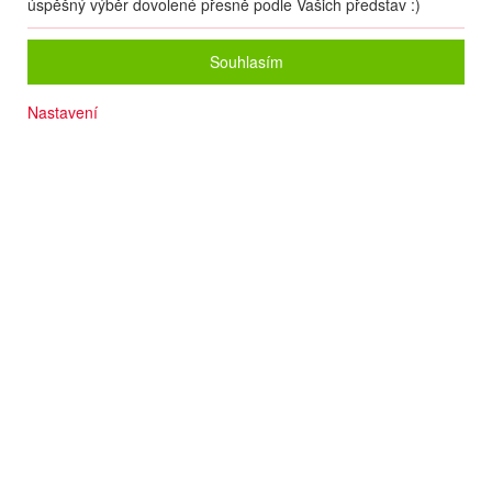
úspěšný výběr dovolené přesně podle Vašich představ :)
Souhlasím
Nastavení
Pláž cca 50 m
Prověřená kvalita
Výborná kuchyně
Počet osob
2
dospělí
+
0
dětí
Zvolený zájezd nelze on-line nacenit a rezervovat.
Zanechte nám své údaje
a naše operátorky Vás budou kontaktovat.
Pokud to bude možné, pomohou Vám s rezervací, nebo Vám poradí