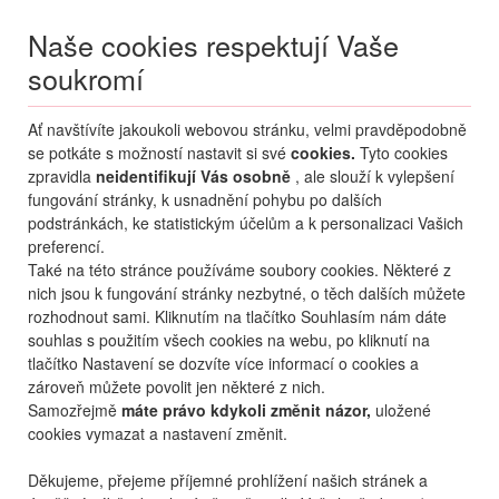
Naše cookies respektují Vaše
soukromí
Menu
Ať navštívíte jakoukoli webovou stránku, velmi pravděpodobně
Moje
Přihlášení
se potkáte s možností nastavit si své
cookies.
Tyto cookies
zpravidla
neidentifikují Vás osobně
, ale slouží k vylepšení
Destinace nerozhoduje
fungování stránky, k usnadnění pohybu po dalších
09.08.
-
...
•
2 osoby
podstránkách, ke statistickým účelům a k personalizaci Vašich
preferencí.
Chorvatsko
Střední Dalmácie
Podgora
Aurora
Také na této stránce používáme soubory cookies. Některé z
hotel Aurora
nich jsou k fungování stránky nezbytné, o těch dalších můžete
rozhodnout sami. Kliknutím na tlačítko Souhlasím nám dáte
mapa
oblíbené
sdílet
7,7
velmi dobré
5
hodnocení
souhlas s použitím všech cookies na webu, po kliknutí na
tlačítko Nastavení se dozvíte více informací o cookies a
zároveň můžete povolit jen některé z nich.
Samozřejmě
máte právo kdykoli změnit názor,
uložené
cookies vymazat a nastavení změnit.
Děkujeme, přejeme příjemné prohlížení našich stránek a