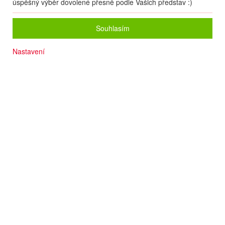
úspěšný výběr dovolené přesně podle Vašich představ :)
Souhlasím
Nastavení
Dvě děti do 14 let pobyt a strava ZDARMA
Oblíbený hotel
Klidná lokalita
Animace v češtině 15.6.-15.9.
Dětský klub v češtině 15.6.-15.9.
Přímo u písčité pláže
Termín
26.05
. –
02.06.2027
(
8
dní
/
7
nocí
)
Doprava