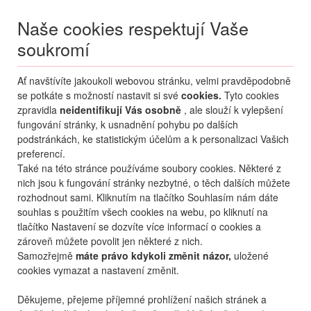
Naše cookies respektují Vaše
soukromí
Menu
Ať navštívíte jakoukoli webovou stránku, velmi pravděpodobně
Moje
Přihlášení
se potkáte s možností nastavit si své
cookies.
Tyto cookies
zpravidla
neidentifikují Vás osobně
, ale slouží k vylepšení
Destinace nerozhoduje
fungování stránky, k usnadnění pohybu po dalších
06.08.
-
...
•
2 osoby
podstránkách, ke statistickým účelům a k personalizaci Vašich
preferencí.
Řecko
Zakynthos
Tsilivi
Strofades Beach Alexandria Club
Také na této stránce používáme soubory cookies. Některé z
hotel Strofades Beach
nich jsou k fungování stránky nezbytné, o těch dalších můžete
Alexandria Club
rozhodnout sami. Kliknutím na tlačítko Souhlasím nám dáte
souhlas s použitím všech cookies na webu, po kliknutí na
mapa
oblíbené
sdílet
8,5
skvělé
1004
hodnocení
tlačítko Nastavení se dozvíte více informací o cookies a
zároveň můžete povolit jen některé z nich.
Samozřejmě
máte právo kdykoli změnit názor,
uložené
cookies vymazat a nastavení změnit.
Děkujeme, přejeme příjemné prohlížení našich stránek a