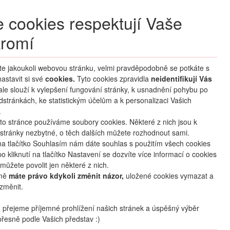
+420 270 007 007
denně 8 – 21 hod.
 cookies respektují Vaše
Přihlášení
romí
M CLUB
ČASTÉ DOTAZY
O NÁS
íte jakoukoli webovou stránku, velmi pravděpodobně se potkáte s
astavit si své
cookies.
HLEDAT ZÁJEZDY
Tyto cookies zpravidla
neidentifikují Vás
 ale slouží k vylepšení fungování stránky, k usnadnění pohybu po
dstránkách, ke statistickým účelům a k personalizaci Vašich
.
to stránce používáme soubory cookies. Některé z nich jsou k
stránky nezbytné, o těch dalších můžete rozhodnout sami.
na tlačítko Souhlasím nám dáte souhlas s použitím všech cookies
o kliknutí na tlačítko Nastavení se dozvíte více informací o cookies
mapa
oblíbené
sdílet
můžete povolit jen některé z nich.
mě
máte právo kdykoli změnit názor,
uložené cookies vymazat a
změnit.
Počet osob
2
dospělí
+
0
dětí
přejeme příjemné prohlížení našich stránek a úspěšný výběr
řesně podle Vašich představ :)