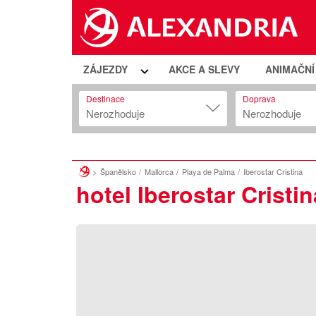
ZÁJEZDY
AKCE A SLEVY
ANIMAČN
Destinace
Doprava
Nerozhoduje
Nerozhoduje
Španělsko
Mallorca
Playa de Palma
Iberostar Cristina
hotel Iberostar Cristin