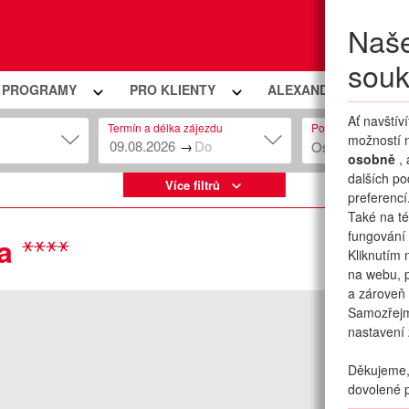
Naše
Moje
souk
Í PROGRAMY
PRO KLIENTY
ALEXANDRIA PREMIU
Ať navštív
Termín a délka zájezdu
Počet osob
možností n
→
Osob: 2 + 0
osobně
,
dalších po
Více filtrů
preferencí
Také na té
fungování 
a
Kliknutím 
na webu, p
a zároveň 
Samozřej
nastavení 
Děkujeme, 
dovolené p