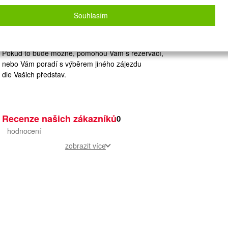
Zvolený zájezd nelze on-line nacenit a
rezervovat.
Souhlasím
Zanechte nám své údaje
a naše operátorky Vás budou kontaktovat.
Pokud to bude možné, pomohou Vám s rezervací,
nebo Vám poradí s výběrem jiného zájezdu
dle Vašich představ.
Recenze našich zákazníků
0
hodnocení
zobrazit více