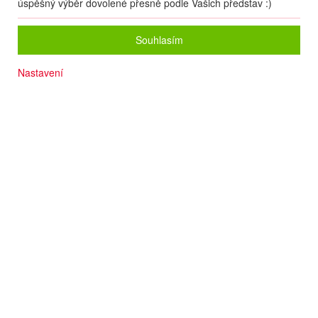
úspěšný výběr dovolené přesně podle Vašich představ :)
Souhlasím
Nastavení
Oblíbené letovisko
Fitness & SPA
Aquapark
Přímo u písčitooblázkové pláže
Slunečníky a lehátka na pláži zdarma
Termín
23.09
. –
30.09.2026
(
8
dní
/
7
nocí
)
Doprava
Letecky - Praha
Detail letu