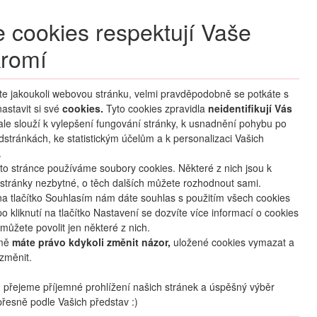
+420 270 007 007
denně 8 – 21 hod.
 cookies respektují Vaše
Přihlášení
romí
M CLUB
ČASTÉ DOTAZY
O NÁS
íte jakoukoli webovou stránku, velmi pravděpodobně se potkáte s
astavit si své
cookies.
HLEDAT ZÁJEZDY
Tyto cookies zpravidla
neidentifikují Vás
 ale slouží k vylepšení fungování stránky, k usnadnění pohybu po
dstránkách, ke statistickým účelům a k personalizaci Vašich
.
to stránce používáme soubory cookies. Některé z nich jsou k
stránky nezbytné, o těch dalších můžete rozhodnout sami.
na tlačítko Souhlasím nám dáte souhlas s použitím všech cookies
o kliknutí na tlačítko Nastavení se dozvíte více informací o cookies
mapa
oblíbené
sdílet
můžete povolit jen některé z nich.
mě
máte právo kdykoli změnit názor,
uložené cookies vymazat a
změnit.
Počet osob
2
dospělí
+
0
dětí
přejeme příjemné prohlížení našich stránek a úspěšný výběr
řesně podle Vašich představ :)