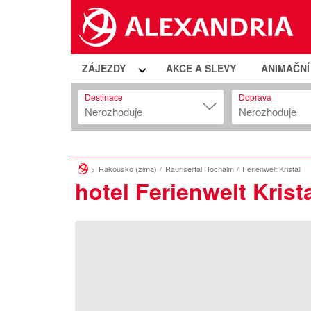
ZÁJEZDY
AKCE A SLEVY
ANIMAČN
Destinace
Doprava
Nerozhoduje
Nerozhoduje
Rakousko (zima)
Raurisertal Hochalm
Ferienwelt Kristall
hotel Ferienwelt Krista