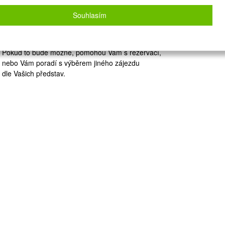
Zvolený zájezd nelze on-line nacenit a
rezervovat.
Souhlasím
Zanechte nám své údaje
a naše operátorky Vás budou kontaktovat.
Pokud to bude možné, pomohou Vám s rezervací,
nebo Vám poradí s výběrem jiného zájezdu
dle Vašich představ.