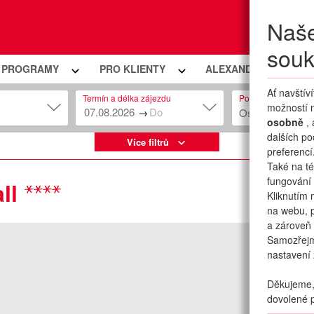
Naše
Moje
souk
Í PROGRAMY
PRO KLIENTY
ALEXANDRIA PREMIU
Ať navštív
Termín a délka zájezdu
Počet osob
možností n
→
Osob: 2 + 0
osobně
,
dalších po
Více filtrů
preferencí
Také na té
fungování 
ll
Kliknutím 
na webu, p
a zároveň 
Samozřej
nastavení 
Děkujeme, 
dovolené p