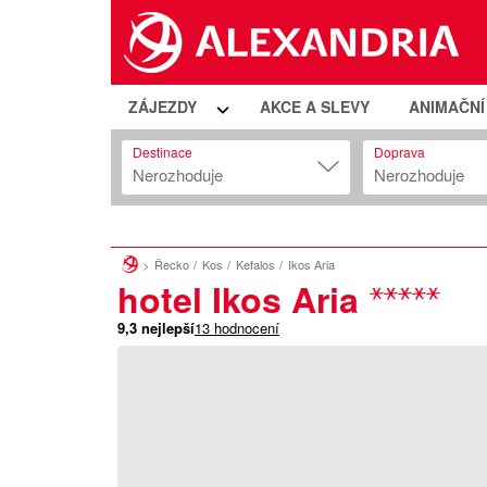
ZÁJEZDY
AKCE A SLEVY
ANIMAČN
Destinace
Doprava
Nerozhoduje
Nerozhoduje
Řecko
Kos
Kefalos
Ikos Aria
hotel Ikos Aria
9,3
nejlepší
13
hodnocení