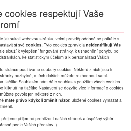
+420 270 007 007
denně 8 – 21 hod.
 cookies respektují Vaše
Přihlášení
romí
M CLUB
ČASTÉ DOTAZY
O NÁS
íte jakoukoli webovou stránku, velmi pravděpodobně se potkáte s
astavit si své
cookies.
HLEDAT ZÁJEZDY
Tyto cookies zpravidla
neidentifikují Vás
 ale slouží k vylepšení fungování stránky, k usnadnění pohybu po
dstránkách, ke statistickým účelům a k personalizaci Vašich
.
to stránce používáme soubory cookies. Některé z nich jsou k
stránky nezbytné, o těch dalších můžete rozhodnout sami.
na tlačítko Souhlasím nám dáte souhlas s použitím všech cookies
o kliknutí na tlačítko Nastavení se dozvíte více informací o cookies
mapa
oblíbené
sdílet
můžete povolit jen některé z nich.
mě
máte právo kdykoli změnit názor,
uložené cookies vymazat a
změnit.
Termín
18.09
. –
26.09.2026
(
9
dní
/
7
nocí
)
přejeme příjemné prohlížení našich stránek a úspěšný výběr
řesně podle Vašich představ :)
Doprava