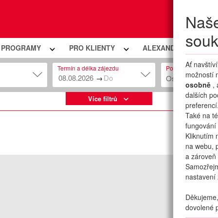
Naše
Moje
souk
Í PROGRAMY
PRO KLIENTY
ALEXANDRIA PREMIU
Ať navštív
Termín a délka zájezdu
Počet osob
možností n
→
Osob: 2 + 0
osobně
,
dalších po
Více filtrů
preferencí
Také na té
fungování 
Kliknutím 
na webu, p
a zároveň 
Samozřej
nastavení 
Děkujeme, 
dovolené p