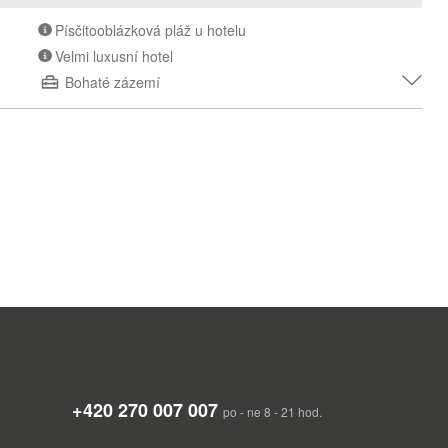
Písčitooblázková pláž u hotelu
Velmi luxusní hotel
Bohaté zázemí
obě velmi vyhledávanou a oblíbenou destinací turistů a to hlavně
í k ostrovům rozlohou menším, avšak o to bohatším na
povrchu je oblíbeným cílem cykloturistů nebo pěších turistů.
láže, antické památky a termální prameny.
odekanéského souostroví. Ostrov leží v jihovýchodní části
+420 270 007 007
po - ne 8 - 21 hod.
hranic. Ostrov je 45 km dlouhý, ale jeho šířka je mnohem menší a
m.