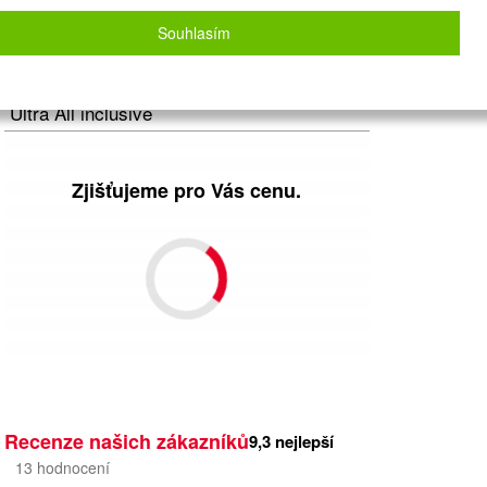
Letecky - Ostrava
Detail letu
Souhlasím
Počet osob
2
dospělí
+
0
dětí
Strava
Ultra All inclusive
Zjišťujeme pro Vás cenu.
Recenze našich zákazníků
9,3
nejlepší
13
hodnocení