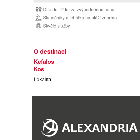
Dítě do 12 let za zvýhodněnou cenu
Slunečníky a lehátka na pláži zdarma
Skvělé služby
O destinaci
Kefalos
Kos
Lokalita
:
Kos, jinak také „Hippokratův ostrov“, je v současné d
díky svým nádherným dlouhým písečným plážím. Patř
pamětihodnosti a atraktivní lokality. Díky nížinatému 
Největšími atrakcemi jsou však stále zdejší úžasné p
Poloha ostrova:
Kos je třetím největším z ostrovů D
Egejského moře, necelých pět kilometrů od tureckých 
proměnlivá, východní část Kosu je široká zhruba 10 k