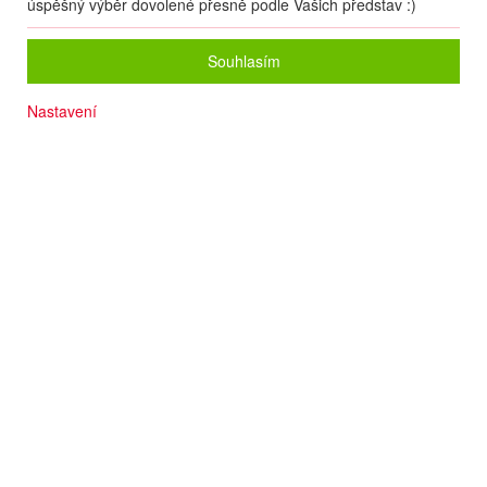
úspěšný výběr dovolené přesně podle Vašich představ :)
Souhlasím
Nastavení
Aquapark
Písčitooblázková pláž cca 70 m
Slunečníky a lehátka na pláži zdarma
Výborná kuchyně
Nádherná zahrada
Počet osob
2
dospělí
+
0
dětí
Zvolený zájezd nelze on-line nacenit a rezervovat.
Zanechte nám své údaje