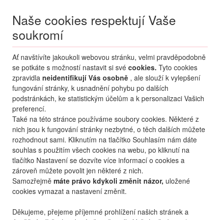
Naše cookies respektují Vaše
soukromí
Menu
Ať navštívíte jakoukoli webovou stránku, velmi pravděpodobně
Moje
Přihlášení
se potkáte s možností nastavit si své
cookies.
Tyto cookies
zpravidla
neidentifikují Vás osobně
, ale slouží k vylepšení
Destinace nerozhoduje
fungování stránky, k usnadnění pohybu po dalších
08.08.
-
...
•
2 osoby
podstránkách, ke statistickým účelům a k personalizaci Vašich
preferencí.
Řecko
Korfu
Messonghi
Apollo Palace
Také na této stránce používáme soubory cookies. Některé z
hotel Apollo Palace
nich jsou k fungování stránky nezbytné, o těch dalších můžete
rozhodnout sami. Kliknutím na tlačítko Souhlasím nám dáte
mapa
oblíbené
sdílet
9,4
nejlepší
440
hodnocení
souhlas s použitím všech cookies na webu, po kliknutí na
tlačítko Nastavení se dozvíte více informací o cookies a
zároveň můžete povolit jen některé z nich.
Samozřejmě
máte právo kdykoli změnit názor,
uložené
cookies vymazat a nastavení změnit.
Děkujeme, přejeme příjemné prohlížení našich stránek a